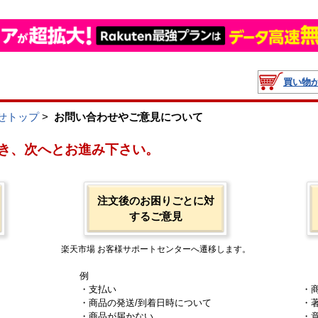
買い物
せトップ
>
お問い合わせやご意見について
き、次へとお進み下さい。
注文後のお困りごとに対
するご意見
楽天市場 お客様サポートセンターへ遷移します。
例
・支払い
・
・商品の発送/到着日時について
・
・商品が届かない
・