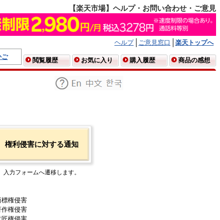
【楽天市場】ヘルプ・お問い合わせ・ご意見
ヘルプ
ご意見窓口
楽天トップへ
かご
閲覧履歴
お気に入り
購入履歴
商品の感想
権利侵害に対する通知
入力フォームへ遷移します。
商標権侵害
著作権侵害
意匠権侵害