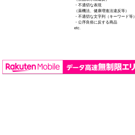
・不適切な表現
（薬機法、健康増進法違反等）
・不適切な文字列（キーワード等
・公序良俗に反する商品
etc.