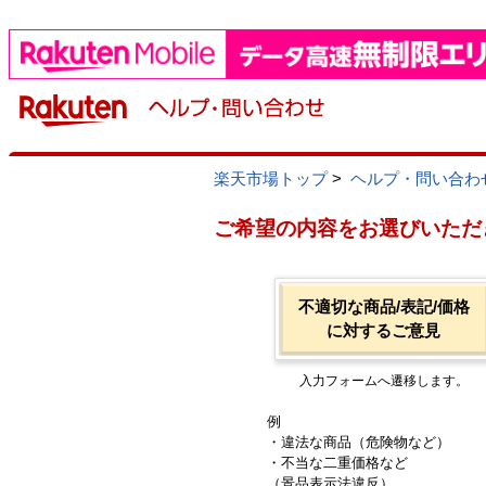
楽天市場トップ
>
ヘルプ・問い合わ
ご希望の内容をお選びいただ
不適切な商品/表記/価格
に対するご意見
入力フォームへ遷移します。
例
・違法な商品（危険物など）
・不当な二重価格など
（景品表示法違反）