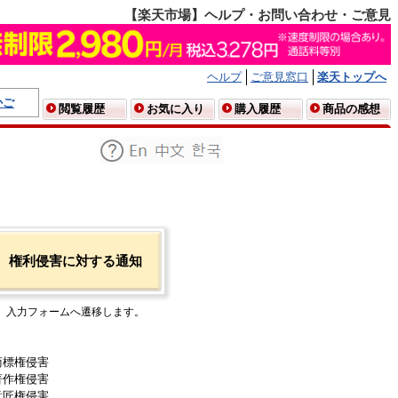
【楽天市場】ヘルプ・お問い合わせ・ご意見
ヘルプ
ご意見窓口
楽天トップへ
かご
閲覧履歴
お気に入り
購入履歴
商品の感想
権利侵害に対する通知
入力フォームへ遷移します。
商標権侵害
著作権侵害
意匠権侵害