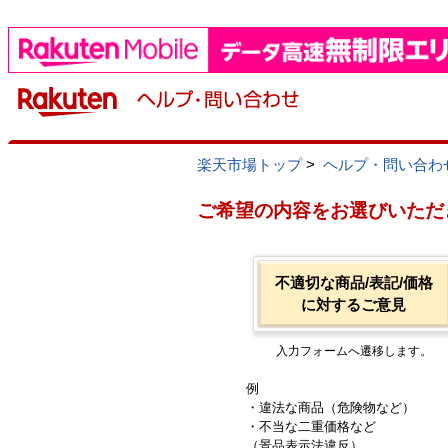
楽天市場トップ
>
ヘルプ・問い合わ
ご希望の内容をお選びいただ
不適切な商品/表記/価格
に対するご意見
入力フォームへ遷移します。
例
・違法な商品（危険物など）
・不当な二重価格など
（景品表示法違反）