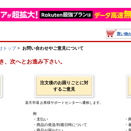
買い物
せトップ
>
お問い合わせやご意見について
き、次へとお進み下さい。
注文後のお困りごとに対
するご意見
楽天市場 お客様サポートセンターへ遷移します。
例
・支払い
・
・商品の発送/到着日時について
・
・商品が届かない
・