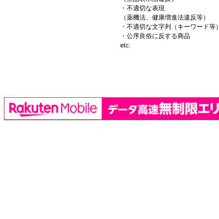
・不適切な表現
（薬機法、健康増進法違反等）
・不適切な文字列（キーワード等
・公序良俗に反する商品
etc.