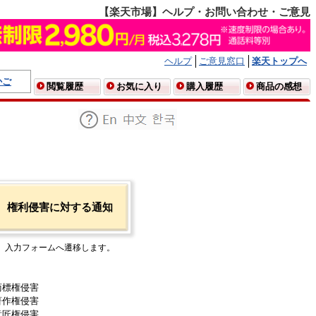
【楽天市場】ヘルプ・お問い合わせ・ご意見
ヘルプ
ご意見窓口
楽天トップへ
かご
閲覧履歴
お気に入り
購入履歴
商品の感想
権利侵害に対する通知
入力フォームへ遷移します。
商標権侵害
著作権侵害
意匠権侵害