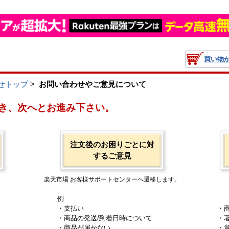
買い物
せトップ
>
お問い合わせやご意見について
き、次へとお進み下さい。
注文後のお困りごとに対
するご意見
楽天市場 お客様サポートセンターへ遷移します。
例
・支払い
・
・商品の発送/到着日時について
・
・商品が届かない
・