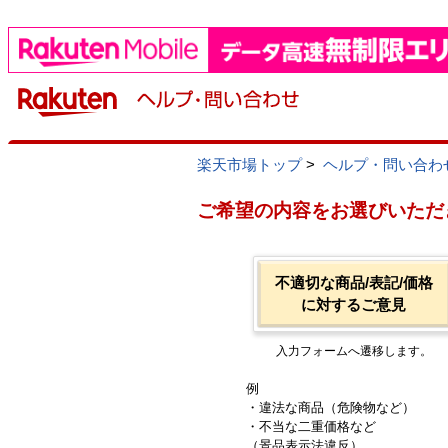
楽天市場トップ
>
ヘルプ・問い合わ
ご希望の内容をお選びいただ
不適切な商品/表記/価格
に対するご意見
入力フォームへ遷移します。
例
・違法な商品（危険物など）
・不当な二重価格など
（景品表示法違反）