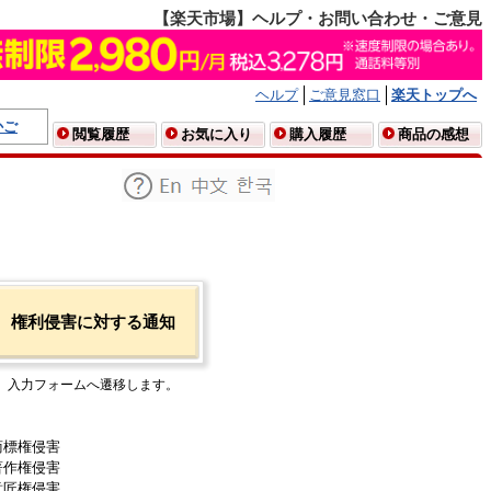
【楽天市場】ヘルプ・お問い合わせ・ご意見
ヘルプ
ご意見窓口
楽天トップへ
かご
閲覧履歴
お気に入り
購入履歴
商品の感想
権利侵害に対する通知
入力フォームへ遷移します。
商標権侵害
著作権侵害
意匠権侵害