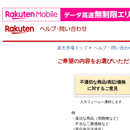
楽天市場トップ
>
ヘルプ・問い合わ
ご希望の内容をお選びいただ
不適切な商品/表記/価格
に対するご意見
入力フォームへ遷移します。
例
・違法な商品（危険物など）
・不当な二重価格など
（景品表示法違反）