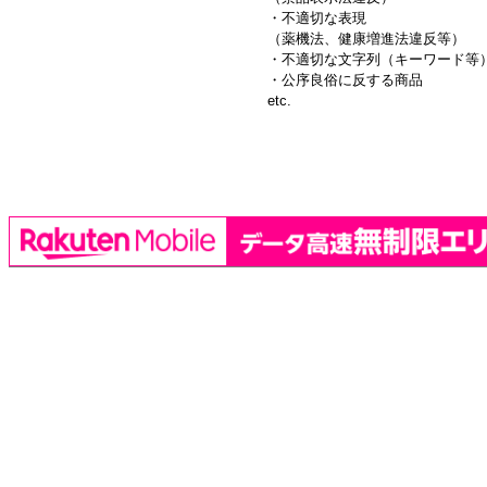
・不適切な表現
（薬機法、健康増進法違反等）
・不適切な文字列（キーワード等
・公序良俗に反する商品
etc.