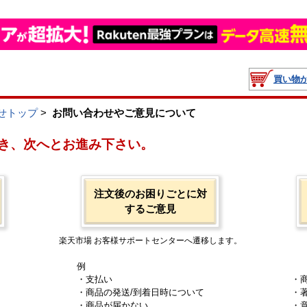
買い物
せトップ
>
お問い合わせやご意見について
き、次へとお進み下さい。
注文後のお困りごとに対
するご意見
楽天市場 お客様サポートセンターへ遷移します。
例
・支払い
・
・商品の発送/到着日時について
・
・商品が届かない
・