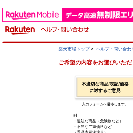
楽天市場トップ
>
ヘルプ・問い合わ
ご希望の内容をお選びいただ
不適切な商品/表記/価格
に対するご意見
入力フォームへ遷移します。
例
・違法な商品（危険物など）
・不当な二重価格など
（景品表示法違反）