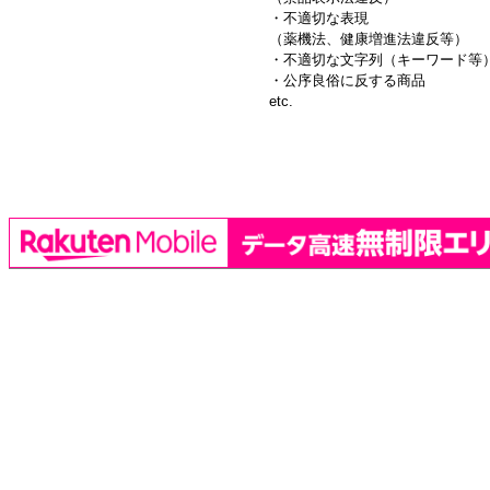
・不適切な表現
（薬機法、健康増進法違反等）
・不適切な文字列（キーワード等
・公序良俗に反する商品
etc.