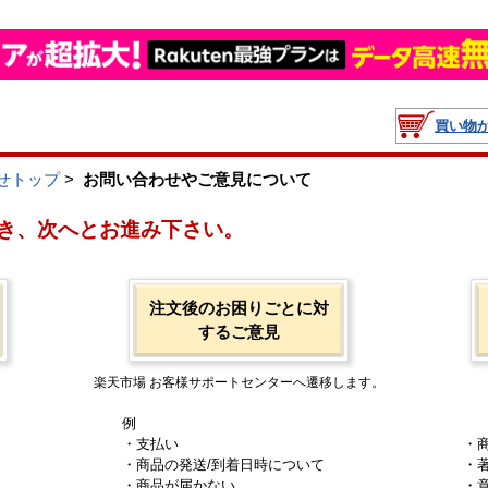
買い物
せトップ
>
お問い合わせやご意見について
き、次へとお進み下さい。
注文後のお困りごとに対
するご意見
楽天市場 お客様サポートセンターへ遷移します。
例
・支払い
・
・商品の発送/到着日時について
・
・商品が届かない
・