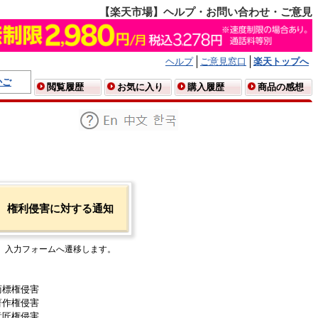
【楽天市場】ヘルプ・お問い合わせ・ご意見
ヘルプ
ご意見窓口
楽天トップへ
かご
閲覧履歴
お気に入り
購入履歴
商品の感想
権利侵害に対する通知
入力フォームへ遷移します。
商標権侵害
著作権侵害
意匠権侵害