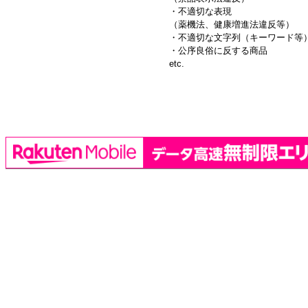
・不適切な表現
（薬機法、健康増進法違反等）
・不適切な文字列（キーワード等
・公序良俗に反する商品
etc.