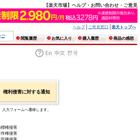
【楽天市場】ヘルプ・お問い合わせ・ご意見
ヘルプ
ご意見窓口
楽天トップへ
かご
閲覧履歴
お気に入り
購入履歴
商品の感想
権利侵害に対する通知
入力フォームへ遷移します。
商標権侵害
著作権侵害
意匠権侵害