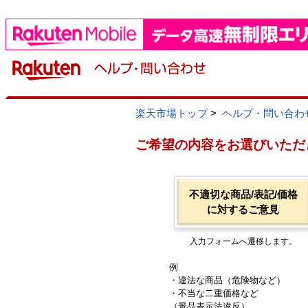
楽天市場トップ
>
ヘルプ・問い合わ
ご希望の内容をお選びいただ
不適切な商品/表記/価格
に対するご意見
入力フォームへ遷移します。
例
・違法な商品（危険物など）
・不当な二重価格など
（景品表示法違反）