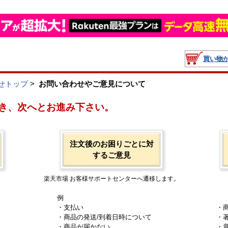
買い物
せトップ
>
お問い合わせやご意見について
き、次へとお進み下さい。
注文後のお困りごとに対
するご意見
楽天市場 お客様サポートセンターへ遷移します。
例
・支払い
・
・商品の発送/到着日時について
・
・商品が届かない
・