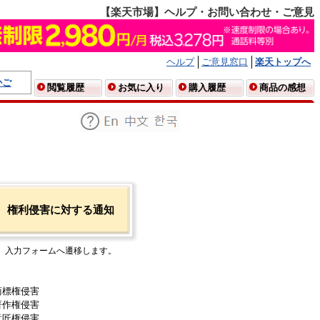
【楽天市場】ヘルプ・お問い合わせ・ご意見
ヘルプ
ご意見窓口
楽天トップへ
かご
閲覧履歴
お気に入り
購入履歴
商品の感想
権利侵害に対する通知
入力フォームへ遷移します。
商標権侵害
著作権侵害
意匠権侵害