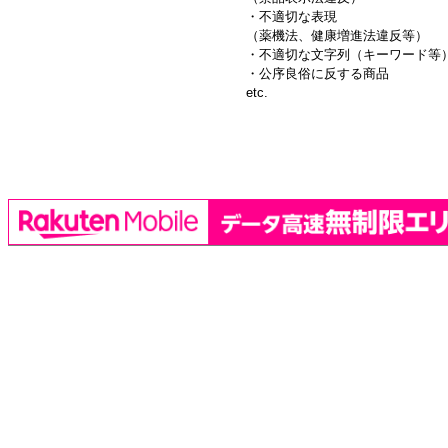
・不適切な表現
（薬機法、健康増進法違反等）
・不適切な文字列（キーワード等
・公序良俗に反する商品
etc.