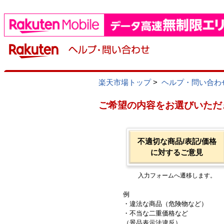
楽天市場トップ
>
ヘルプ・問い合わ
ご希望の内容をお選びいただ
不適切な商品/表記/価格
に対するご意見
入力フォームへ遷移します。
例
・違法な商品（危険物など）
・不当な二重価格など
（景品表示法違反）