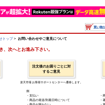
買い物
せトップ
>
お問い合わせやご意見について
き、次へとお進み下さい。
注文後のお困りごとに対
するご意見
楽天市場 お客様サポートセンターへ遷移します。
例
・支払い
・
・商品の発送/到着日時について
・
・商品が届かない
・