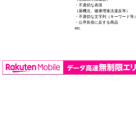
・不適切な表現
（薬機法、健康増進法違反等）
・不適切な文字列（キーワード等
・公序良俗に反する商品
etc.