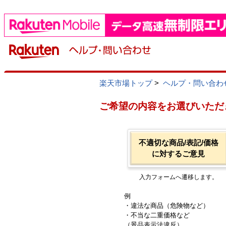
楽天市場トップ
>
ヘルプ・問い合わ
ご希望の内容をお選びいただ
不適切な商品/表記/価格
に対するご意見
入力フォームへ遷移します。
例
・違法な商品（危険物など）
・不当な二重価格など
（景品表示法違反）