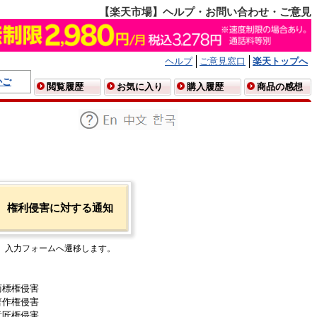
【楽天市場】ヘルプ・お問い合わせ・ご意見
ヘルプ
ご意見窓口
楽天トップへ
かご
閲覧履歴
お気に入り
購入履歴
商品の感想
権利侵害に対する通知
入力フォームへ遷移します。
商標権侵害
著作権侵害
意匠権侵害