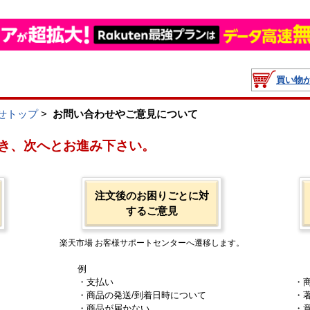
買い物
せトップ
>
お問い合わせやご意見について
き、次へとお進み下さい。
注文後のお困りごとに対
するご意見
楽天市場 お客様サポートセンターへ遷移します。
例
・支払い
・
・商品の発送/到着日時について
・
・商品が届かない
・