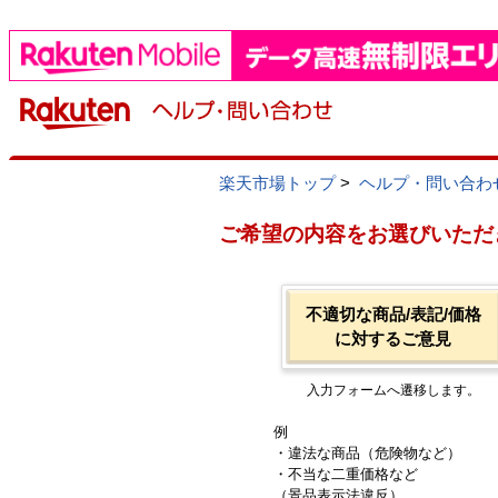
楽天市場トップ
>
ヘルプ・問い合わ
ご希望の内容をお選びいただ
不適切な商品/表記/価格
に対するご意見
入力フォームへ遷移します。
例
・違法な商品（危険物など）
・不当な二重価格など
（景品表示法違反）