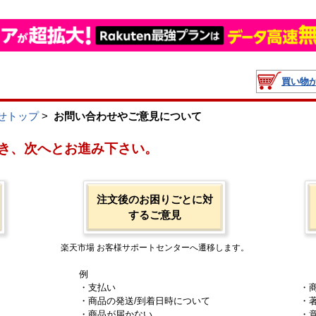
買い物
せトップ
>
お問い合わせやご意見について
き、次へとお進み下さい。
注文後のお困りごとに対
するご意見
楽天市場 お客様サポートセンターへ遷移します。
例
・支払い
・
・商品の発送/到着日時について
・
・商品が届かない
・