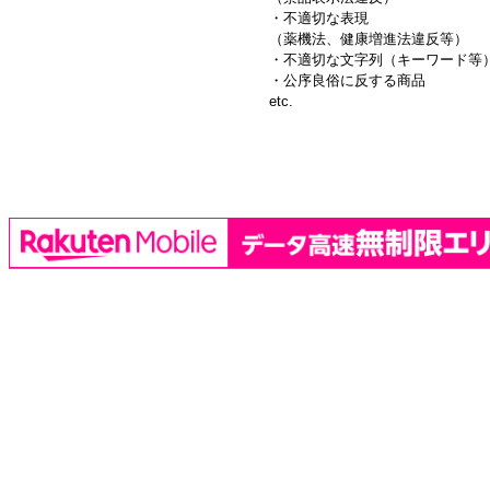
・不適切な表現
（薬機法、健康増進法違反等）
・不適切な文字列（キーワード等
・公序良俗に反する商品
etc.