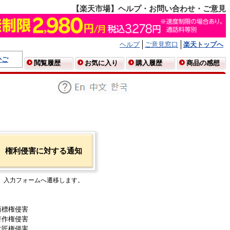
【楽天市場】ヘルプ・お問い合わせ・ご意見
ヘルプ
ご意見窓口
楽天トップへ
かご
閲覧履歴
お気に入り
購入履歴
商品の感想
権利侵害に対する通知
入力フォームへ遷移します。
商標権侵害
著作権侵害
意匠権侵害