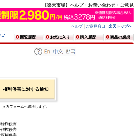
【楽天市場】ヘルプ・お問い合わせ・ご意見
ヘルプ
ご意見窓口
楽天トップへ
かご
閲覧履歴
お気に入り
購入履歴
商品の感想
権利侵害に対する通知
入力フォームへ遷移します。
商標権侵害
著作権侵害
意匠権侵害