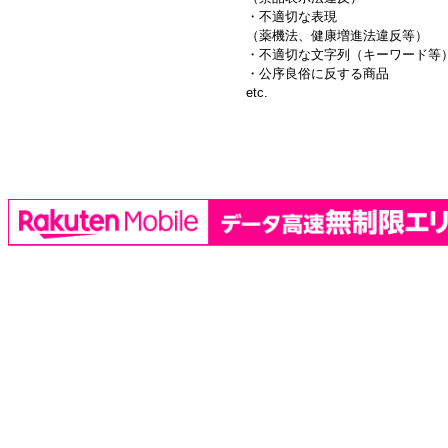
・不適切な表現
（薬機法、健康増進法違反等）
・不適切な文字列（キーワード等
・公序良俗に反する商品
etc.