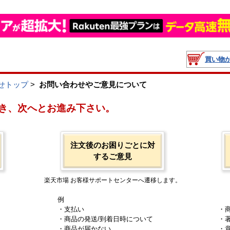
買い物
せトップ
>
お問い合わせやご意見について
き、次へとお進み下さい。
注文後のお困りごとに対
するご意見
楽天市場 お客様サポートセンターへ遷移します。
例
・支払い
・
・商品の発送/到着日時について
・
・商品が届かない
・