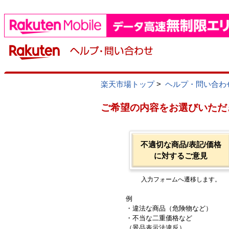
楽天市場トップ
>
ヘルプ・問い合わ
ご希望の内容をお選びいただ
不適切な商品/表記/価格
に対するご意見
入力フォームへ遷移します。
例
・違法な商品（危険物など）
・不当な二重価格など
（景品表示法違反）