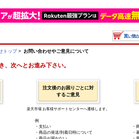
買い物
せトップ
>
お問い合わせやご意見について
き、次へとお進み下さい。
注文後のお困りごとに対
するご意見
楽天市場 お客様サポートセンターへ遷移します。
例
・支払い
・
・商品の発送/到着日時について
・
・商品が届かない
・