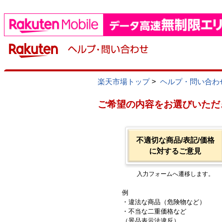
楽天市場トップ
>
ヘルプ・問い合わ
ご希望の内容をお選びいただ
不適切な商品/表記/価格
に対するご意見
入力フォームへ遷移します。
例
・違法な商品（危険物など）
・不当な二重価格など
（景品表示法違反）