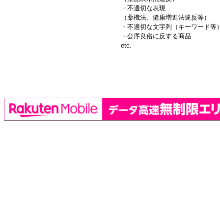
・不適切な表現
（薬機法、健康増進法違反等）
・不適切な文字列（キーワード等
・公序良俗に反する商品
etc.