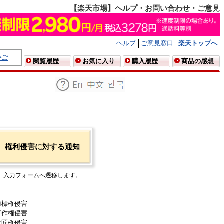
【楽天市場】ヘルプ・お問い合わせ・ご意見
ヘルプ
ご意見窓口
楽天トップへ
かご
閲覧履歴
お気に入り
購入履歴
商品の感想
権利侵害に対する通知
入力フォームへ遷移します。
商標権侵害
著作権侵害
意匠権侵害