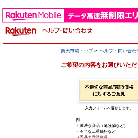
楽天市場トップ
>
ヘルプ・問い合わ
ご希望の内容をお選びいただ
不適切な商品/表記/価格
に対するご意見
入力フォームへ遷移します。
例
・違法な商品（危険物など）
・不当な二重価格など
（景品表示法違反）