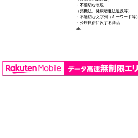
・不適切な表現
（薬機法、健康増進法違反等）
・不適切な文字列（キーワード等
・公序良俗に反する商品
etc.