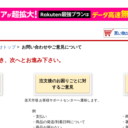
買い物
せトップ
>
お問い合わせやご意見について
き、次へとお進み下さい。
注文後のお困りごとに対
するご意見
楽天市場 お客様サポートセンターへ遷移します。
例
・支払い
・
・商品の発送/到着日時について
・
・商品が届かない
・