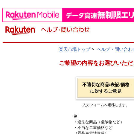
楽天市場トップ
>
ヘルプ・問い合わ
ご希望の内容をお選びいただ
不適切な商品/表記/価格
に対するご意見
入力フォームへ遷移します。
例
・違法な商品（危険物など）
・不当な二重価格など
（景品表示法違反）