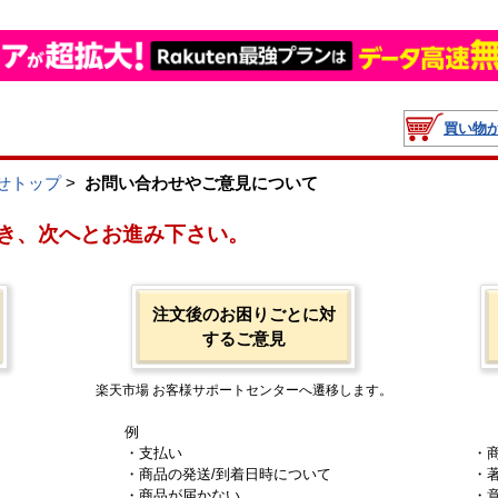
買い物
せトップ
>
お問い合わせやご意見について
き、次へとお進み下さい。
注文後のお困りごとに対
するご意見
楽天市場 お客様サポートセンターへ遷移します。
例
・支払い
・
・商品の発送/到着日時について
・
・商品が届かない
・