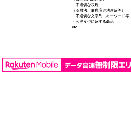
・不適切な表現
（薬機法、健康増進法違反等）
・不適切な文字列（キーワード等
・公序良俗に反する商品
etc.