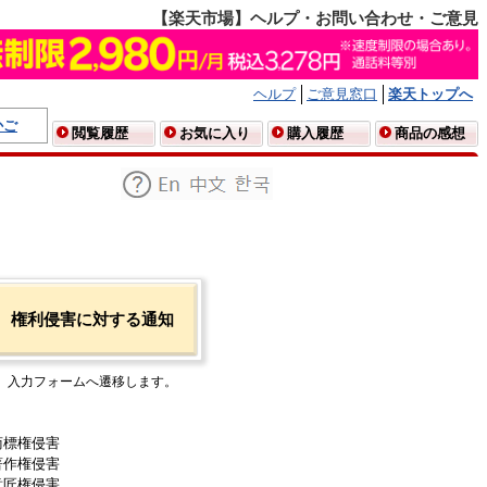
【楽天市場】ヘルプ・お問い合わせ・ご意見
ヘルプ
ご意見窓口
楽天トップへ
かご
閲覧履歴
お気に入り
購入履歴
商品の感想
権利侵害に対する通知
入力フォームへ遷移します。
商標権侵害
著作権侵害
意匠権侵害