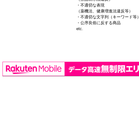
・不適切な表現
（薬機法、健康増進法違反等）
・不適切な文字列（キーワード等
・公序良俗に反する商品
etc.