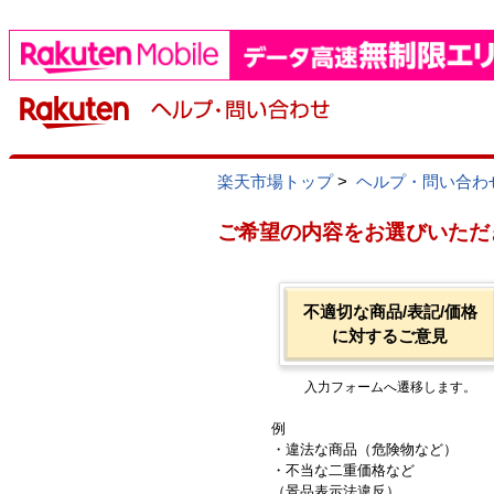
楽天市場トップ
>
ヘルプ・問い合わ
ご希望の内容をお選びいただ
不適切な商品/表記/価格
に対するご意見
入力フォームへ遷移します。
例
・違法な商品（危険物など）
・不当な二重価格など
（景品表示法違反）