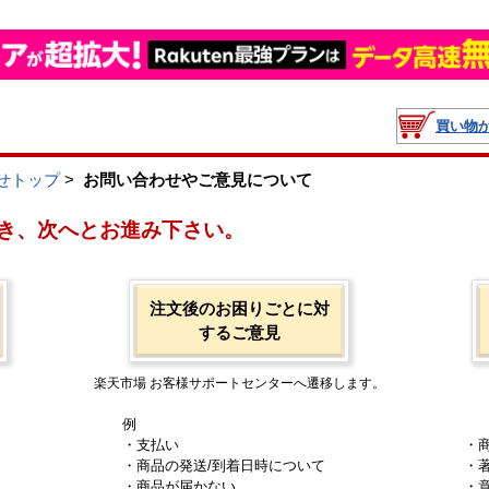
買い物
せトップ
>
お問い合わせやご意見について
き、次へとお進み下さい。
注文後のお困りごとに対
するご意見
楽天市場 お客様サポートセンターへ遷移します。
例
・支払い
・
・商品の発送/到着日時について
・
・商品が届かない
・