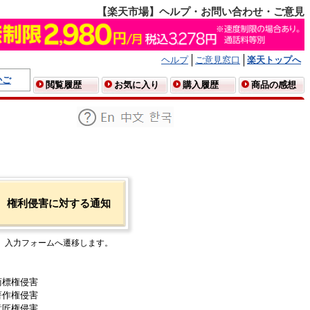
【楽天市場】ヘルプ・お問い合わせ・ご意見
ヘルプ
ご意見窓口
楽天トップへ
かご
閲覧履歴
お気に入り
購入履歴
商品の感想
権利侵害に対する通知
入力フォームへ遷移します。
商標権侵害
著作権侵害
意匠権侵害