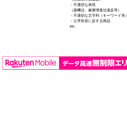
・不適切な表現
（薬機法、健康増進法違反等）
・不適切な文字列（キーワード等
・公序良俗に反する商品
etc.