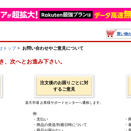
買い物
せトップ
>
お問い合わせやご意見について
き、次へとお進み下さい。
注文後のお困りごとに対
するご意見
楽天市場 お客様サポートセンターへ遷移します。
例
・支払い
・
・商品の発送/到着日時について
・
・商品が届かない
・