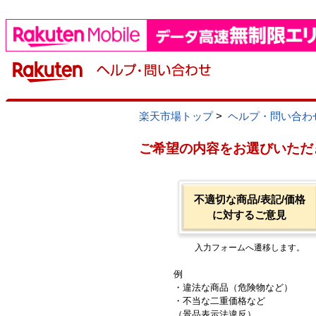
楽天市場トップ
>
ヘルプ・問い合わ
ご希望の内容をお選びいただ
不適切な商品/表記/価格
に対するご意見
入力フォームへ遷移します。
例
・違法な商品（危険物など）
・不当な二重価格など
（景品表示法違反）