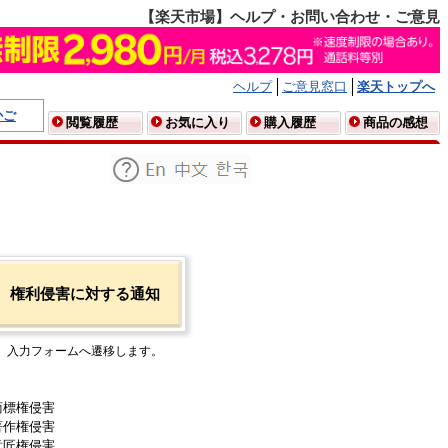
【楽天市場】ヘルプ・お問い合わせ・ご意見
ヘルプ
ご意見窓口
楽天トップへ
かご
閲覧履歴
お気に入り
購入履歴
商品の感想
権利侵害に対する通知
入力フォームへ遷移します。
商標権侵害
著作権侵害
意匠権侵害