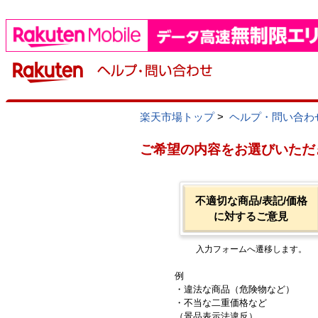
楽天市場トップ
>
ヘルプ・問い合わ
ご希望の内容をお選びいただ
不適切な商品/表記/価格
に対するご意見
入力フォームへ遷移します。
例
・違法な商品（危険物など）
・不当な二重価格など
（景品表示法違反）