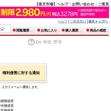
【楽天市場】ヘルプ・お問い合わせ・ご意見
ヘルプ
ご意見窓口
楽天トップへ
かご
閲覧履歴
お気に入り
購入履歴
商品の感想
権利侵害に対する通知
入力フォームへ遷移します。
商標権侵害
著作権侵害
意匠権侵害