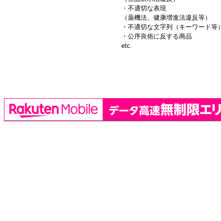
・不適切な表現
（薬機法、健康増進法違反等）
・不適切な文字列（キーワード等
・公序良俗に反する商品
etc.