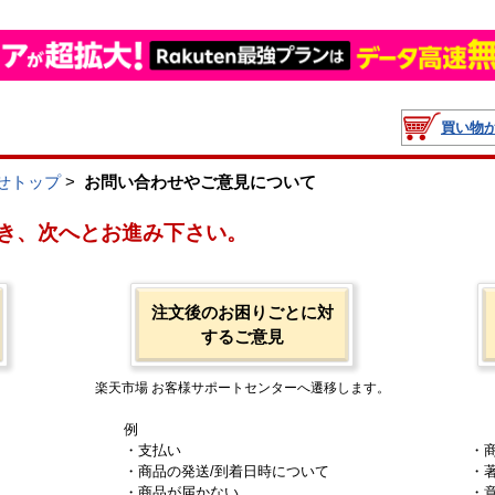
買い物
せトップ
>
お問い合わせやご意見について
き、次へとお進み下さい。
注文後のお困りごとに対
するご意見
楽天市場 お客様サポートセンターへ遷移します。
例
・支払い
・
・商品の発送/到着日時について
・
・商品が届かない
・