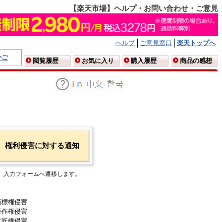
【楽天市場】ヘルプ・お問い合わせ・ご意見
ヘルプ
ご意見窓口
楽天トップへ
かご
閲覧履歴
お気に入り
購入履歴
商品の感想
権利侵害に対する通知
入力フォームへ遷移します。
商標権侵害
著作権侵害
意匠権侵害