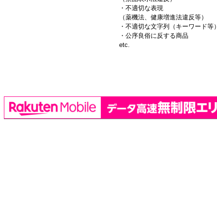
・不適切な表現
（薬機法、健康増進法違反等）
・不適切な文字列（キーワード等
・公序良俗に反する商品
etc.