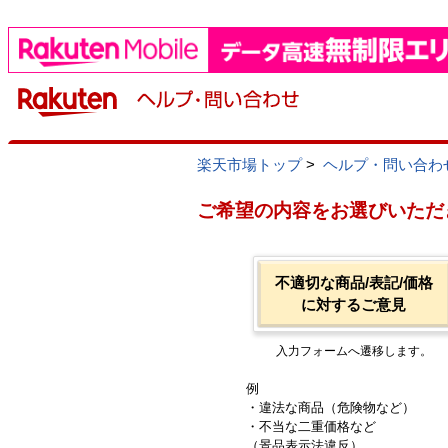
楽天市場トップ
>
ヘルプ・問い合わ
ご希望の内容をお選びいただ
不適切な商品/表記/価格
に対するご意見
入力フォームへ遷移します。
例
・違法な商品（危険物など）
・不当な二重価格など
（景品表示法違反）