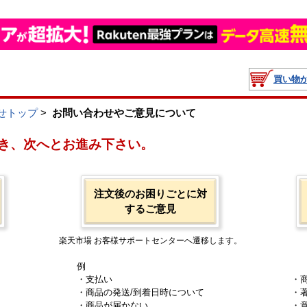
買い物
せトップ
>
お問い合わせやご意見について
き、次へとお進み下さい。
注文後のお困りごとに対
するご意見
楽天市場 お客様サポートセンターへ遷移します。
例
・支払い
・
・商品の発送/到着日時について
・
・商品が届かない
・