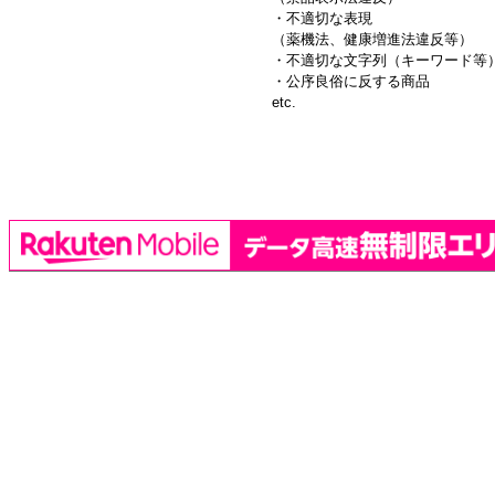
・不適切な表現
（薬機法、健康増進法違反等）
・不適切な文字列（キーワード等
・公序良俗に反する商品
etc.