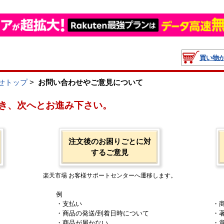
買い物
せトップ
>
お問い合わせやご意見について
き、次へとお進み下さい。
注文後のお困りごとに対
するご意見
楽天市場 お客様サポートセンターへ遷移します。
例
・支払い
・
・商品の発送/到着日時について
・
・商品が届かない
・