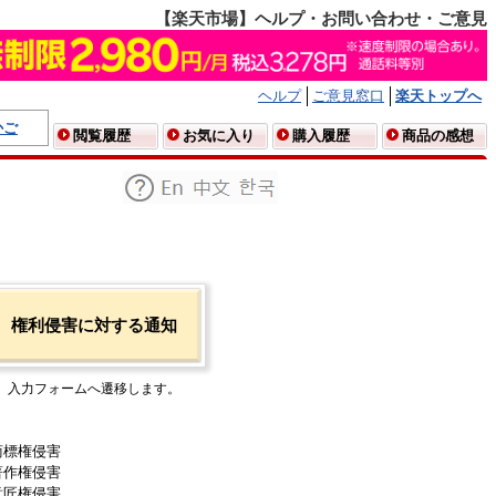
【楽天市場】ヘルプ・お問い合わせ・ご意見
ヘルプ
ご意見窓口
楽天トップへ
かご
閲覧履歴
お気に入り
購入履歴
商品の感想
権利侵害に対する通知
入力フォームへ遷移します。
商標権侵害
著作権侵害
意匠権侵害