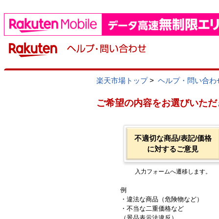
楽天市場トップ
>
ヘルプ・問い合わ
ご希望の内容をお選びいただ
不適切な商品/表記/価格
に対するご意見
入力フォームへ遷移します。
例
・違法な商品（危険物など）
・不当な二重価格など
（景品表示法違反）