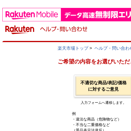
楽天市場トップ
>
ヘルプ・問い合わ
ご希望の内容をお選びいただ
不適切な商品/表記/価格
に対するご意見
入力フォームへ遷移します。
例
・違法な商品（危険物など）
・不当な二重価格など
（景品表示法違反）