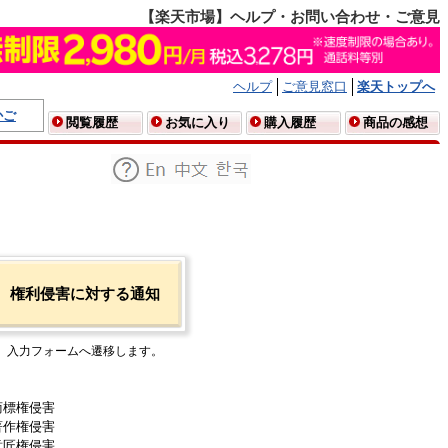
【楽天市場】ヘルプ・お問い合わせ・ご意見
ヘルプ
ご意見窓口
楽天トップへ
かご
閲覧履歴
お気に入り
購入履歴
商品の感想
権利侵害に対する通知
入力フォームへ遷移します。
商標権侵害
著作権侵害
意匠権侵害