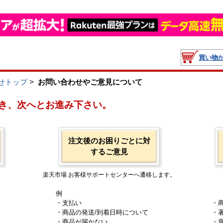
買い物
せトップ
>
お問い合わせやご意見について
き、次へとお進み下さい。
注文後のお困りごとに対
するご意見
楽天市場 お客様サポートセンターへ遷移します。
例
・支払い
・
・商品の発送/到着日時について
・
・商品が届かない
・