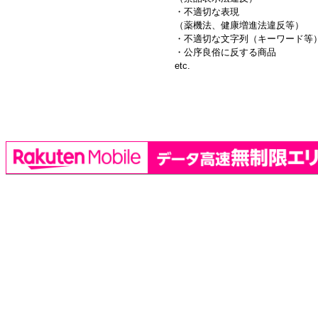
・不適切な表現
（薬機法、健康増進法違反等）
・不適切な文字列（キーワード等
・公序良俗に反する商品
etc.