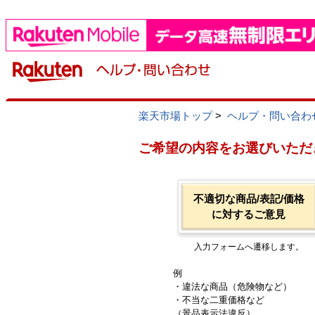
楽天市場トップ
>
ヘルプ・問い合わ
ご希望の内容をお選びいただ
不適切な商品/表記/価格
に対するご意見
入力フォームへ遷移します。
例
・違法な商品（危険物など）
・不当な二重価格など
（景品表示法違反）