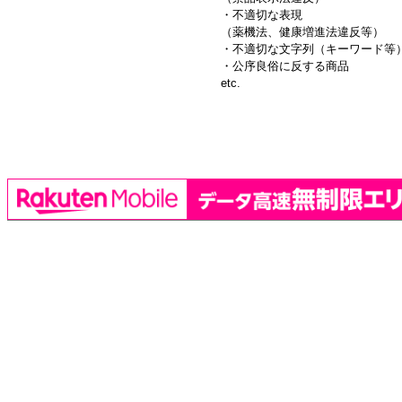
・不適切な表現
（薬機法、健康増進法違反等）
・不適切な文字列（キーワード等
・公序良俗に反する商品
etc.