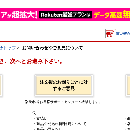
買い物
せトップ
>
お問い合わせやご意見について
き、次へとお進み下さい。
注文後のお困りごとに対
するご意見
楽天市場 お客様サポートセンターへ遷移します。
例
・支払い
・
・商品の発送/到着日時について
・
・商品が届かない
・