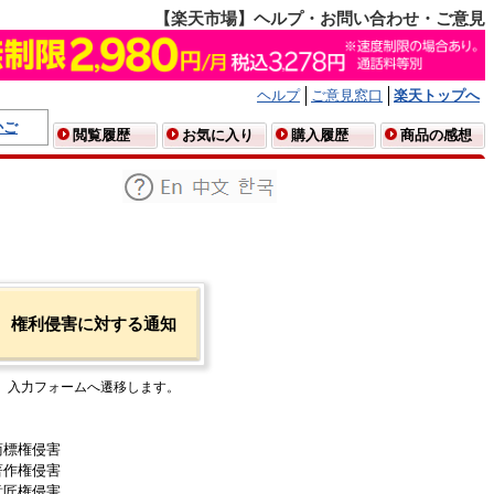
【楽天市場】ヘルプ・お問い合わせ・ご意見
ヘルプ
ご意見窓口
楽天トップへ
かご
閲覧履歴
お気に入り
購入履歴
商品の感想
権利侵害に対する通知
入力フォームへ遷移します。
商標権侵害
著作権侵害
意匠権侵害