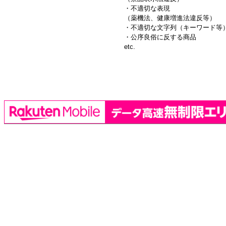
・不適切な表現
（薬機法、健康増進法違反等）
・不適切な文字列（キーワード等
・公序良俗に反する商品
etc.