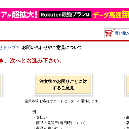
買い物
せトップ
>
お問い合わせやご意見について
き、次へとお進み下さい。
注文後のお困りごとに対
するご意見
楽天市場 お客様サポートセンターへ遷移します。
例
・支払い
・
・商品の発送/到着日時について
・
・商品が届かない
・