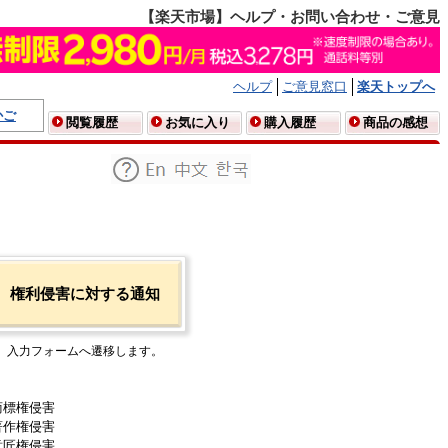
【楽天市場】ヘルプ・お問い合わせ・ご意見
ヘルプ
ご意見窓口
楽天トップへ
かご
閲覧履歴
お気に入り
購入履歴
商品の感想
権利侵害に対する通知
入力フォームへ遷移します。
商標権侵害
著作権侵害
意匠権侵害