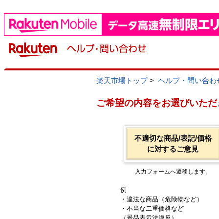
楽天市場トップ
>
ヘルプ・問い合わ
ご希望の内容をお選びいただ
不適切な商品/表記/価格
に対するご意見
入力フォームへ遷移します。
例
・違法な商品（危険物など）
・不当な二重価格など
（景品表示法違反）