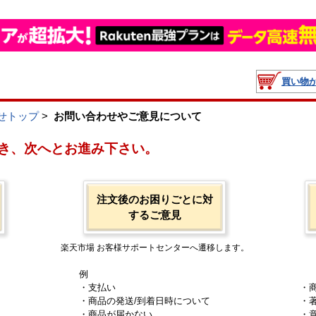
買い物
せトップ
>
お問い合わせやご意見について
き、次へとお進み下さい。
注文後のお困りごとに対
するご意見
楽天市場 お客様サポートセンターへ遷移します。
例
・支払い
・
・商品の発送/到着日時について
・
・商品が届かない
・