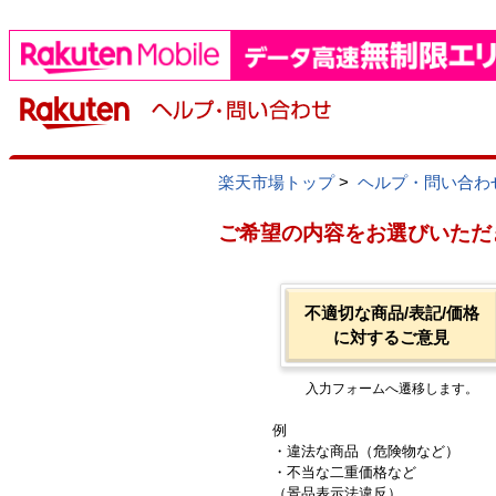
楽天市場トップ
>
ヘルプ・問い合わ
ご希望の内容をお選びいただ
不適切な商品/表記/価格
に対するご意見
入力フォームへ遷移します。
例
・違法な商品（危険物など）
・不当な二重価格など
（景品表示法違反）