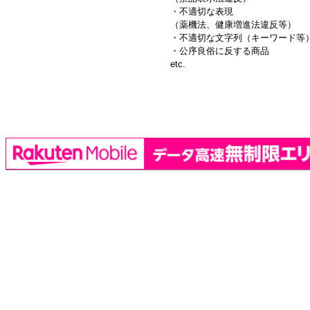
・不適切な表現
（薬機法、健康増進法違反等）
・不適切な文字列（キーワード等
・公序良俗に反する商品
etc.