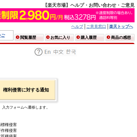
【楽天市場】ヘルプ・お問い合わせ・ご意見
ヘルプ
ご意見窓口
楽天トップへ
かご
閲覧履歴
お気に入り
購入履歴
商品の感想
権利侵害に対する通知
入力フォームへ遷移します。
商標権侵害
著作権侵害
意匠権侵害