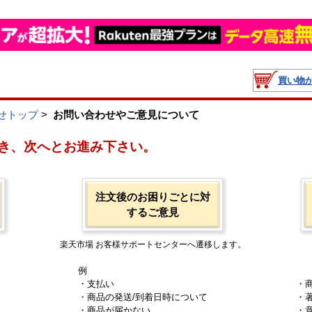
買い物
せトップ
>
お問い合わせやご意見について
き、次へとお進み下さい。
注文後のお困りごとに対
するご意見
楽天市場 お客様サポートセンターへ遷移します。
例
・支払い
・
・商品の発送/到着日時について
・
・商品が届かない
・