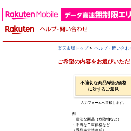
楽天市場トップ
>
ヘルプ・問い合わ
ご希望の内容をお選びいただ
不適切な商品/表記/価格
に対するご意見
入力フォームへ遷移します。
例
・違法な商品（危険物など）
・不当な二重価格など
（景品表示法違反）