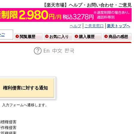
【楽天市場】ヘルプ・お問い合わせ・ご意見
ヘルプ
ご意見窓口
楽天トップへ
かご
閲覧履歴
お気に入り
購入履歴
商品の感想
権利侵害に対する通知
入力フォームへ遷移します。
商標権侵害
著作権侵害
意匠権侵害