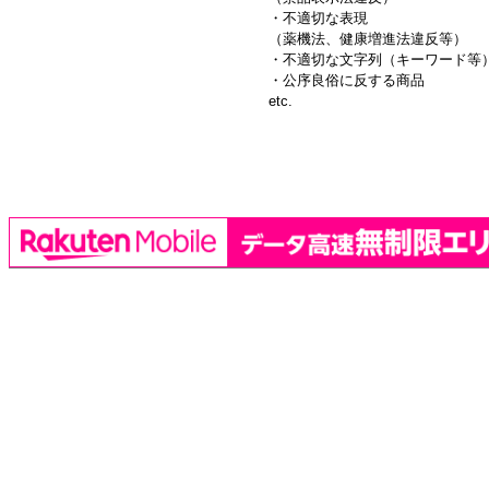
・不適切な表現
（薬機法、健康増進法違反等）
・不適切な文字列（キーワード等
・公序良俗に反する商品
etc.