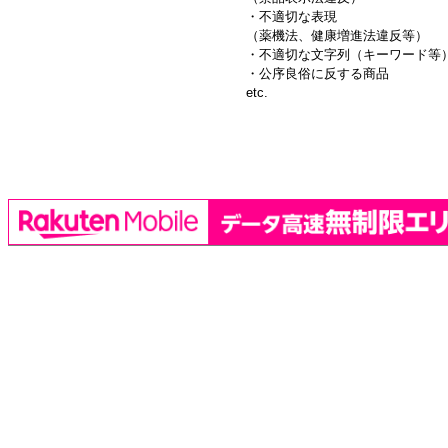
・不適切な表現
（薬機法、健康増進法違反等）
・不適切な文字列（キーワード等
・公序良俗に反する商品
etc.