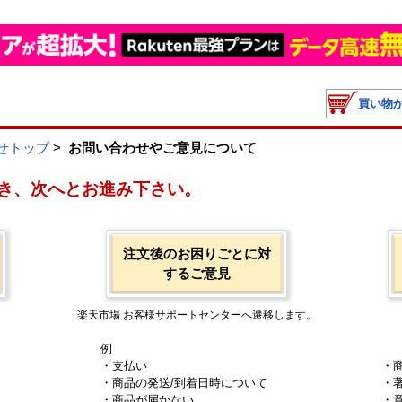
買い物
せトップ
>
お問い合わせやご意見について
き、次へとお進み下さい。
注文後のお困りごとに対
するご意見
楽天市場 お客様サポートセンターへ遷移します。
例
・支払い
・
・商品の発送/到着日時について
・
・商品が届かない
・