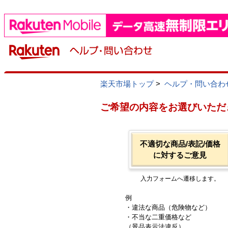
楽天市場トップ
>
ヘルプ・問い合わ
ご希望の内容をお選びいただ
不適切な商品/表記/価格
に対するご意見
入力フォームへ遷移します。
例
・違法な商品（危険物など）
・不当な二重価格など
（景品表示法違反）