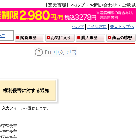
【楽天市場】ヘルプ・お問い合わせ・ご意見
ヘルプ
ご意見窓口
楽天トップへ
かご
閲覧履歴
お気に入り
購入履歴
商品の感想
権利侵害に対する通知
入力フォームへ遷移します。
商標権侵害
著作権侵害
意匠権侵害