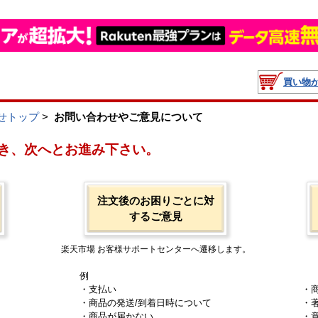
買い物
せトップ
>
お問い合わせやご意見について
き、次へとお進み下さい。
注文後のお困りごとに対
するご意見
楽天市場 お客様サポートセンターへ遷移します。
例
・支払い
・
・商品の発送/到着日時について
・
・商品が届かない
・