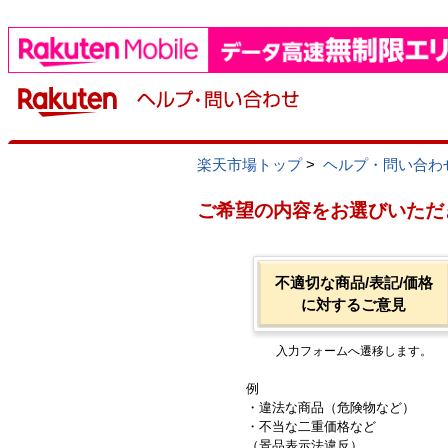
楽天市場トップ
>
ヘルプ・問い合わ
ご希望の内容をお選びいただ
不適切な商品/表記/価格
に対するご意見
入力フォームへ遷移します。
例
・違法な商品（危険物など）
・不当な二重価格など
（景品表示法違反）