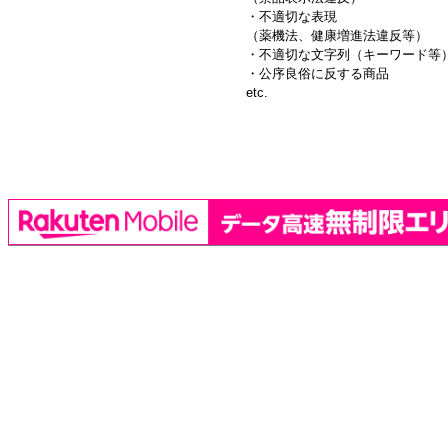
・不適切な表現
（薬機法、健康増進法違反等）
・不適切な文字列（キーワード等
・公序良俗に反する商品
etc.