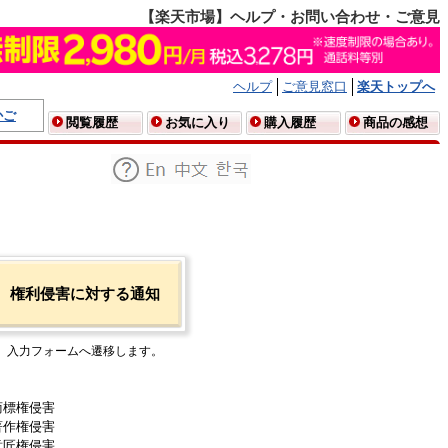
【楽天市場】ヘルプ・お問い合わせ・ご意見
ヘルプ
ご意見窓口
楽天トップへ
かご
閲覧履歴
お気に入り
購入履歴
商品の感想
権利侵害に対する通知
入力フォームへ遷移します。
商標権侵害
著作権侵害
意匠権侵害