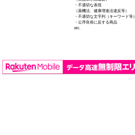
・不適切な表現
（薬機法、健康増進法違反等）
・不適切な文字列（キーワード等
・公序良俗に反する商品
etc.