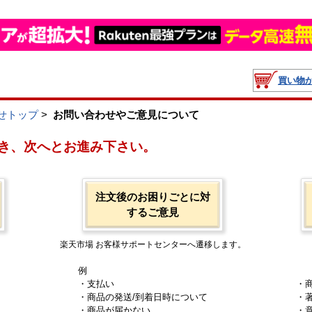
買い物
せトップ
>
お問い合わせやご意見について
き、次へとお進み下さい。
注文後のお困りごとに対
するご意見
楽天市場 お客様サポートセンターへ遷移します。
例
・支払い
・
・商品の発送/到着日時について
・
・商品が届かない
・