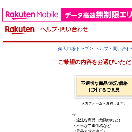
楽天市場トップ
>
ヘルプ・問い合わ
ご希望の内容をお選びいただ
不適切な商品/表記/価格
に対するご意見
入力フォームへ遷移します。
例
・違法な商品（危険物など）
・不当な二重価格など
（景品表示法違反）