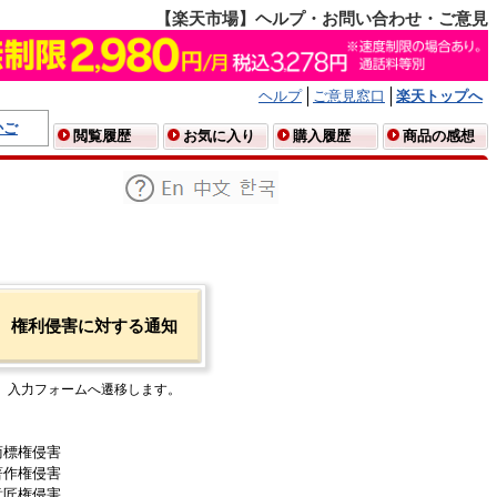
【楽天市場】ヘルプ・お問い合わせ・ご意見
ヘルプ
ご意見窓口
楽天トップへ
かご
閲覧履歴
お気に入り
購入履歴
商品の感想
権利侵害に対する通知
入力フォームへ遷移します。
商標権侵害
著作権侵害
意匠権侵害