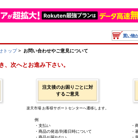
買い物
せトップ
>
お問い合わせやご意見について
き、次へとお進み下さい。
注文後のお困りごとに対
するご意見
楽天市場 お客様サポートセンターへ遷移します。
例
・支払い
・
・商品の発送/到着日時について
・
・商品が届かない
・