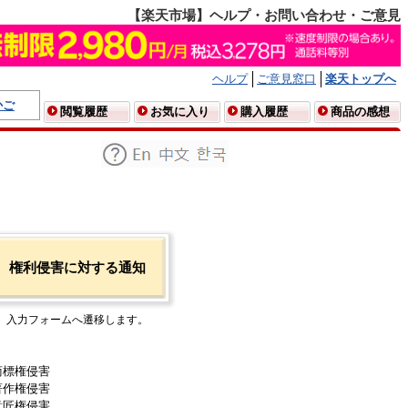
【楽天市場】ヘルプ・お問い合わせ・ご意見
ヘルプ
ご意見窓口
楽天トップへ
かご
閲覧履歴
お気に入り
購入履歴
商品の感想
権利侵害に対する通知
入力フォームへ遷移します。
商標権侵害
著作権侵害
意匠権侵害