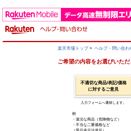
楽天市場トップ
>
ヘルプ・問い合わ
ご希望の内容をお選びいただ
不適切な商品/表記/価格
に対するご意見
入力フォームへ遷移します。
例
・違法な商品（危険物など）
・不当な二重価格など
（景品表示法違反）