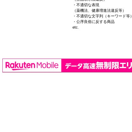
・不適切な表現
（薬機法、健康増進法違反等）
・不適切な文字列（キーワード等
・公序良俗に反する商品
etc.