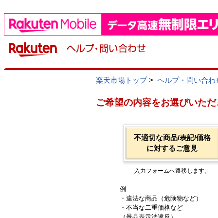
楽天市場トップ
>
ヘルプ・問い合わ
ご希望の内容をお選びいただ
不適切な商品/表記/価格
に対するご意見
入力フォームへ遷移します。
例
・違法な商品（危険物など）
・不当な二重価格など
（景品表示法違反）