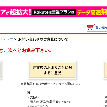
買い物
せトップ
>
お問い合わせやご意見について
き、次へとお進み下さい。
注文後のお困りごとに対
するご意見
楽天市場 お客様サポートセンターへ遷移します。
例
・支払い
・
・商品の発送/到着日時について
・
・商品が届かない
・