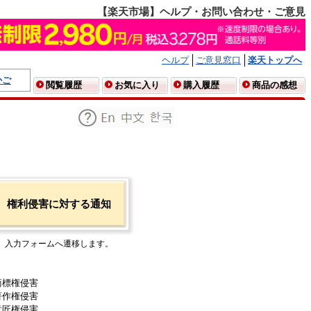
【楽天市場】ヘルプ・お問い合わせ・ご意見
ヘルプ
ご意見窓口
楽天トップへ
かご
閲覧履歴
お気に入り
購入履歴
商品の感想
権利侵害に対する通知
入力フォームへ遷移します。
商標権侵害
著作権侵害
意匠権侵害