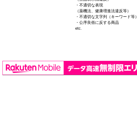
・不適切な表現
（薬機法、健康増進法違反等）
・不適切な文字列（キーワード等
・公序良俗に反する商品
etc.