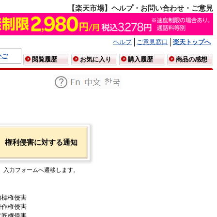
【楽天市場】ヘルプ・お問い合わせ・ご意見
ヘルプ
ご意見窓口
楽天トップへ
かご
閲覧履歴
お気に入り
購入履歴
商品の感想
権利侵害に対する通知
入力フォームへ遷移します。
商標権侵害
著作権侵害
意匠権侵害