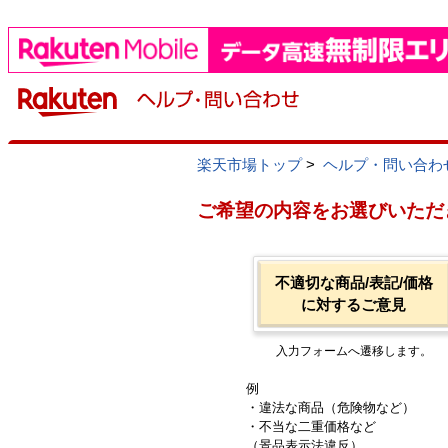
楽天市場トップ
>
ヘルプ・問い合わ
ご希望の内容をお選びいただ
不適切な商品/表記/価格
に対するご意見
入力フォームへ遷移します。
例
・違法な商品（危険物など）
・不当な二重価格など
（景品表示法違反）