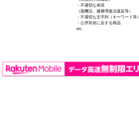
・不適切な表現
（薬機法、健康増進法違反等）
・不適切な文字列（キーワード等
・公序良俗に反する商品
etc.