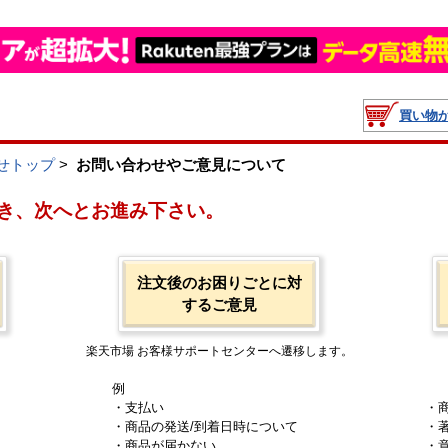
買い物
せトップ
>
お問い合わせやご意見について
き、次へとお進み下さい。
注文後のお困りごとに対
するご意見
楽天市場 お客様サポートセンターへ遷移します。
例
・支払い
・
・商品の発送/到着日時について
・
・商品が届かない
・