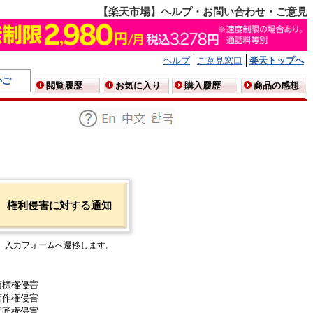
【楽天市場】ヘルプ・お問い合わせ・ご意見
ヘルプ
ご意見窓口
楽天トップへ
かご
閲覧履歴
お気に入り
購入履歴
商品の感想
権利侵害に対する通知
入力フォームへ遷移します。
商標権侵害
著作権侵害
意匠権侵害