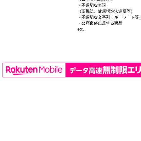
・不適切な表現
（薬機法、健康増進法違反等）
・不適切な文字列（キーワード等
・公序良俗に反する商品
etc.