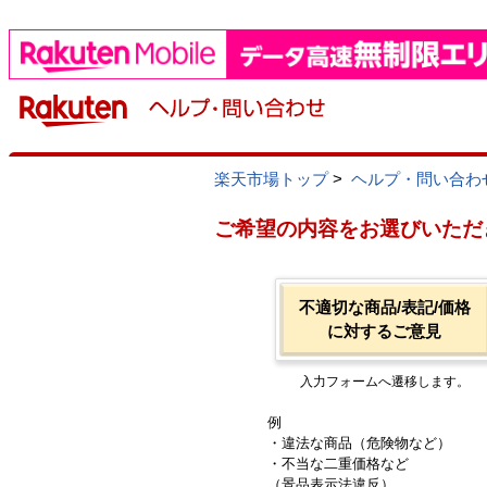
楽天市場トップ
>
ヘルプ・問い合わ
ご希望の内容をお選びいただ
不適切な商品/表記/価格
に対するご意見
入力フォームへ遷移します。
例
・違法な商品（危険物など）
・不当な二重価格など
（景品表示法違反）