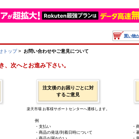
買い物
せトップ
>
お問い合わせやご意見について
き、次へとお進み下さい。
注文後のお困りごとに対
するご意見
楽天市場 お客様サポートセンターへ遷移します。
例
・支払い
・
・商品の発送/到着日時について
・
・商品が届かない
・