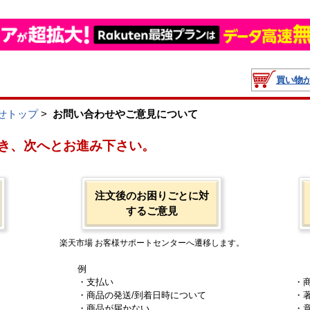
買い物
せトップ
>
お問い合わせやご意見について
き、次へとお進み下さい。
注文後のお困りごとに対
するご意見
楽天市場 お客様サポートセンターへ遷移します。
例
・支払い
・
・商品の発送/到着日時について
・
・商品が届かない
・