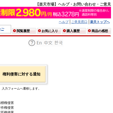
【楽天市場】ヘルプ・お問い合わせ・ご意見
ヘルプ
ご意見窓口
楽天トップへ
かご
閲覧履歴
お気に入り
購入履歴
商品の感想
権利侵害に対する通知
入力フォームへ遷移します。
商標権侵害
著作権侵害
意匠権侵害