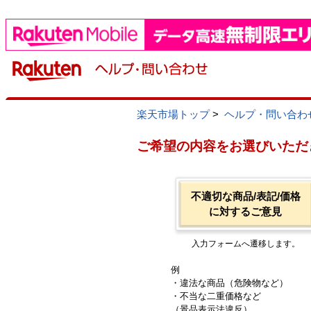
楽天市場トップ
>
ヘルプ・問い合わ
ご希望の内容をお選びいただ
不適切な商品/表記/価格
に対するご意見
入力フォームへ遷移します。
例
・違法な商品（危険物など）
・不当な二重価格など
（景品表示法違反）