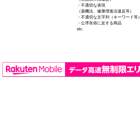
・不適切な表現
（薬機法、健康増進法違反等）
・不適切な文字列（キーワード等
・公序良俗に反する商品
etc.