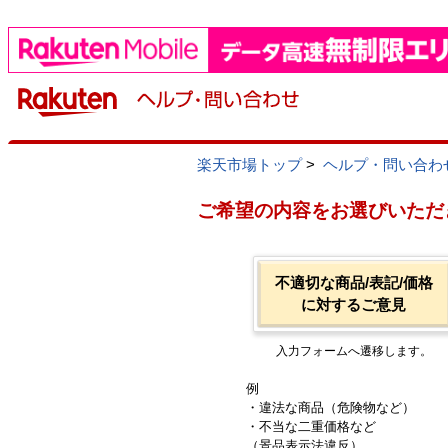
楽天市場トップ
>
ヘルプ・問い合わ
ご希望の内容をお選びいただ
不適切な商品/表記/価格
に対するご意見
入力フォームへ遷移します。
例
・違法な商品（危険物など）
・不当な二重価格など
（景品表示法違反）