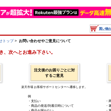
買い物
せトップ
>
お問い合わせやご意見について
き、次へとお進み下さい。
注文後のお困りごとに対
するご意見
楽天市場 お客様サポートセンターへ遷移します。
例
・支払い
・
・商品の発送/到着日時について
・
・商品が届かない
・