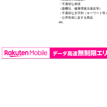
・不適切な表現
（薬機法、健康増進法違反等）
・不適切な文字列（キーワード等
・公序良俗に反する商品
etc.