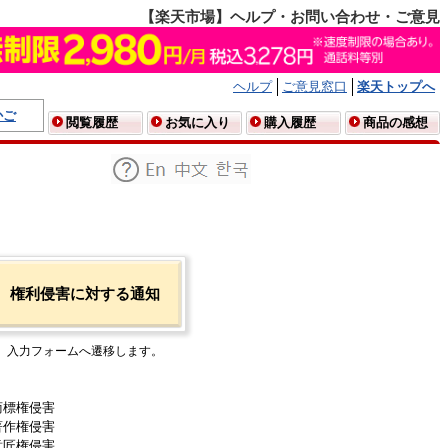
【楽天市場】ヘルプ・お問い合わせ・ご意見
ヘルプ
ご意見窓口
楽天トップへ
かご
閲覧履歴
お気に入り
購入履歴
商品の感想
権利侵害に対する通知
入力フォームへ遷移します。
商標権侵害
著作権侵害
意匠権侵害