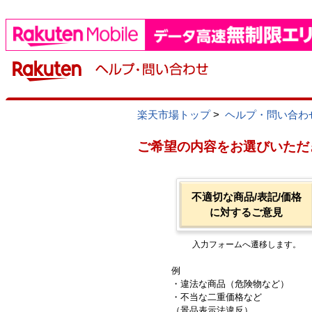
楽天市場トップ
>
ヘルプ・問い合わ
ご希望の内容をお選びいただ
不適切な商品/表記/価格
に対するご意見
入力フォームへ遷移します。
例
・違法な商品（危険物など）
・不当な二重価格など
（景品表示法違反）