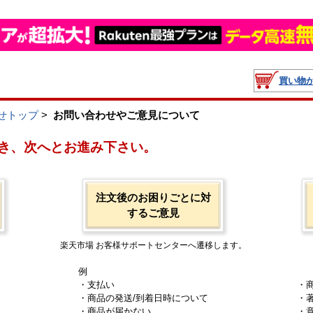
買い物
せトップ
>
お問い合わせやご意見について
き、次へとお進み下さい。
注文後のお困りごとに対
するご意見
楽天市場 お客様サポートセンターへ遷移します。
例
・支払い
・
・商品の発送/到着日時について
・
・商品が届かない
・