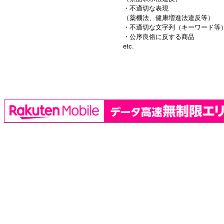
・不適切な表現
（薬機法、健康増進法違反等）
・不適切な文字列（キーワード等
・公序良俗に反する商品
etc.