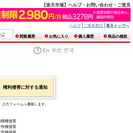
【楽天市場】ヘルプ・お問い合わせ・ご意見
ヘルプ
ご意見窓口
楽天トップへ
かご
閲覧履歴
お気に入り
購入履歴
商品の感想
権利侵害に対する通知
入力フォームへ遷移します。
商標権侵害
著作権侵害
意匠権侵害