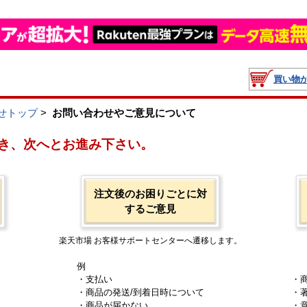
買い物
せトップ
>
お問い合わせやご意見について
き、次へとお進み下さい。
注文後のお困りごとに対
するご意見
楽天市場 お客様サポートセンターへ遷移します。
例
・支払い
・
・商品の発送/到着日時について
・
・商品が届かない
・