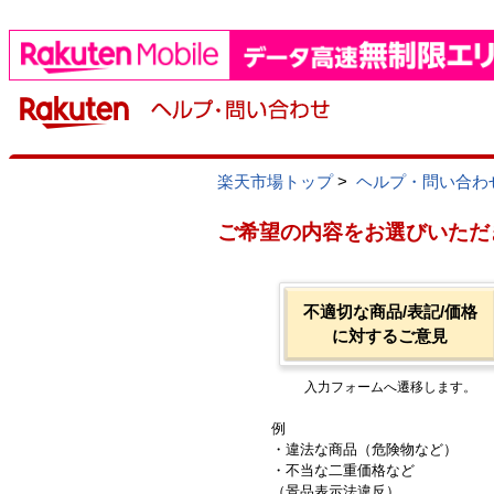
楽天市場トップ
>
ヘルプ・問い合わ
ご希望の内容をお選びいただ
不適切な商品/表記/価格
に対するご意見
入力フォームへ遷移します。
例
・違法な商品（危険物など）
・不当な二重価格など
（景品表示法違反）