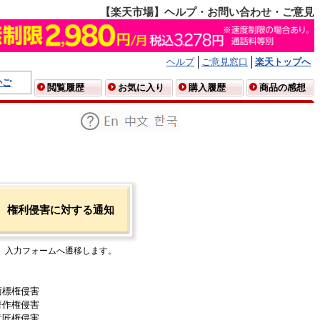
【楽天市場】ヘルプ・お問い合わせ・ご意見
ヘルプ
ご意見窓口
楽天トップへ
かご
閲覧履歴
お気に入り
購入履歴
商品の感想
権利侵害に対する通知
入力フォームへ遷移します。
商標権侵害
著作権侵害
意匠権侵害