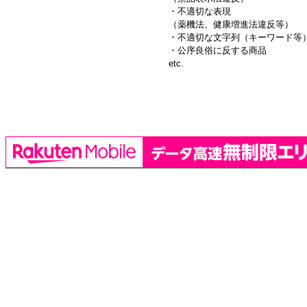
・不適切な表現
（薬機法、健康増進法違反等）
・不適切な文字列（キーワード等
・公序良俗に反する商品
etc.