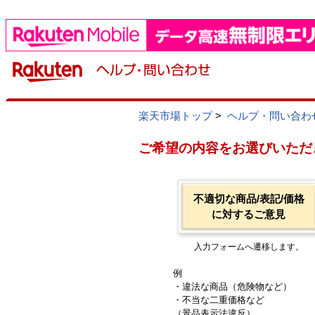
楽天市場トップ
>
ヘルプ・問い合わ
ご希望の内容をお選びいただ
不適切な商品/表記/価格
に対するご意見
入力フォームへ遷移します。
例
・違法な商品（危険物など）
・不当な二重価格など
（景品表示法違反）