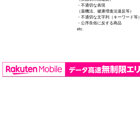
・不適切な表現
（薬機法、健康増進法違反等）
・不適切な文字列（キーワード等
・公序良俗に反する商品
etc.