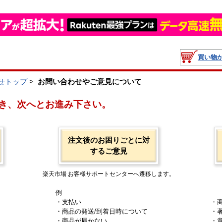
買い物
せトップ
>
お問い合わせやご意見について
き、次へとお進み下さい。
注文後のお困りごとに対
するご意見
楽天市場 お客様サポートセンターへ遷移します。
例
・支払い
・
・商品の発送/到着日時について
・
・商品が届かない
・