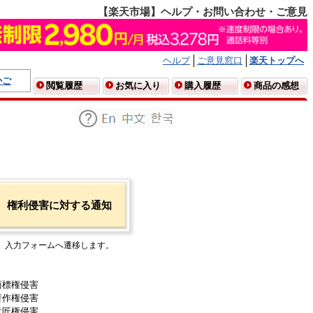
【楽天市場】ヘルプ・お問い合わせ・ご意見
ヘルプ
ご意見窓口
楽天トップへ
かご
閲覧履歴
お気に入り
購入履歴
商品の感想
権利侵害に対する通知
入力フォームへ遷移します。
商標権侵害
著作権侵害
意匠権侵害