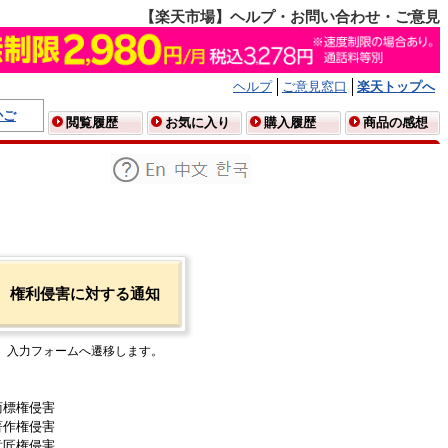
【楽天市場】ヘルプ・お問い合わせ・ご意見
ヘルプ
ご意見窓口
楽天トップへ
かご
閲覧履歴
お気に入り
購入履歴
商品の感想
権利侵害に対する通知
入力フォームへ遷移します。
商標権侵害
著作権侵害
意匠権侵害