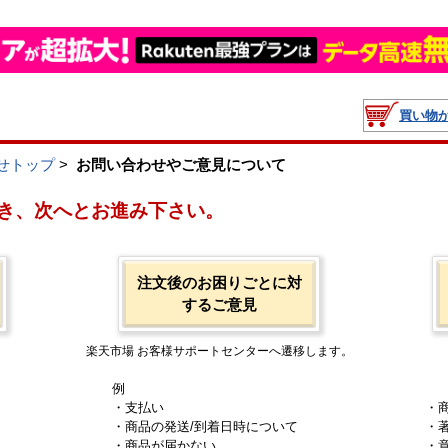
買い物
せトップ
>
お問い合わせやご意見について
き、次へとお進み下さい。
注文後のお困りごとに対
するご意見
楽天市場 お客様サポートセンターへ遷移します。
例
・支払い
・
・商品の発送/到着日時について
・
・商品が届かない
・