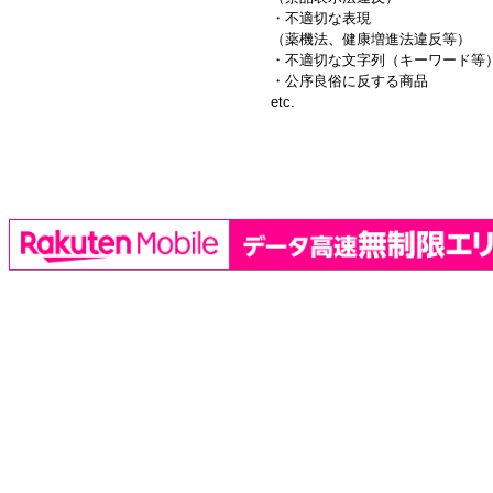
・不適切な表現
（薬機法、健康増進法違反等）
・不適切な文字列（キーワード等
・公序良俗に反する商品
etc.