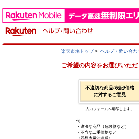
楽天市場トップ
>
ヘルプ・問い合わ
ご希望の内容をお選びいただ
不適切な商品/表記/価格
に対するご意見
入力フォームへ遷移します。
例
・違法な商品（危険物など）
・不当な二重価格など
（景品表示法違反）