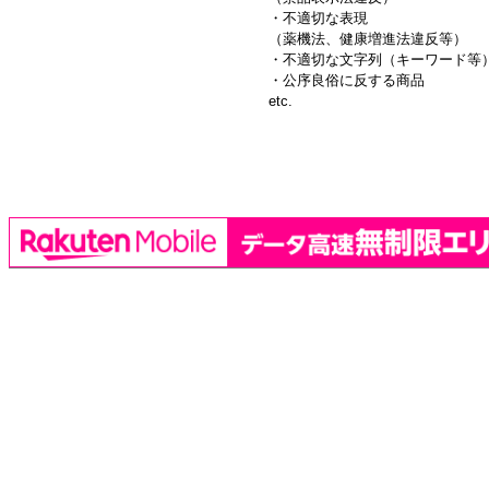
・不適切な表現
（薬機法、健康増進法違反等）
・不適切な文字列（キーワード等
・公序良俗に反する商品
etc.