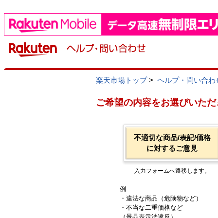
楽天市場トップ
>
ヘルプ・問い合わ
ご希望の内容をお選びいただ
不適切な商品/表記/価格
に対するご意見
入力フォームへ遷移します。
例
・違法な商品（危険物など）
・不当な二重価格など
（景品表示法違反）