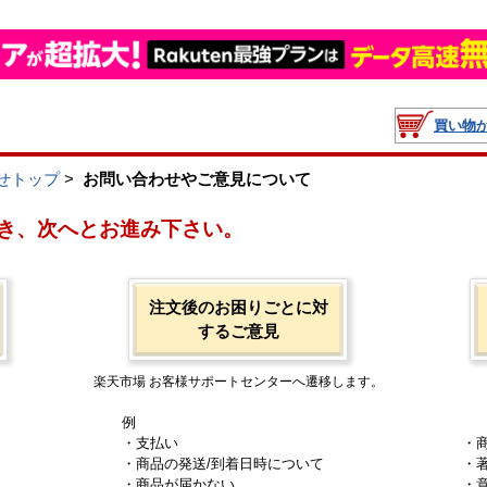
買い物
せトップ
>
お問い合わせやご意見について
き、次へとお進み下さい。
注文後のお困りごとに対
するご意見
楽天市場 お客様サポートセンターへ遷移します。
例
・支払い
・
・商品の発送/到着日時について
・
・商品が届かない
・