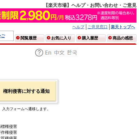
【楽天市場】ヘルプ・お問い合わせ・ご意見
ヘルプ
ご意見窓口
楽天トップへ
かご
閲覧履歴
お気に入り
購入履歴
商品の感想
権利侵害に対する通知
入力フォームへ遷移します。
商標権侵害
著作権侵害
意匠権侵害