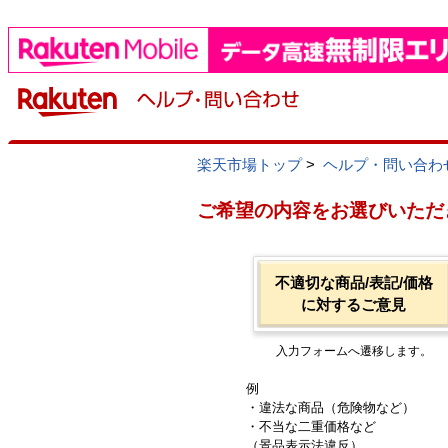
楽天市場トップ
>
ヘルプ・問い合わ
ご希望の内容をお選びいただ
不適切な商品/表記/価格
に対するご意見
入力フォームへ遷移します。
例
・違法な商品（危険物など）
・不当な二重価格など
（景品表示法違反）