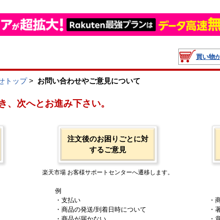
買い物
せトップ
>
お問い合わせやご意見について
き、次へとお進み下さい。
注文後のお困りごとに対
するご意見
楽天市場 お客様サポートセンターへ遷移します。
例
・支払い
・
・商品の発送/到着日時について
・
・商品が届かない
・