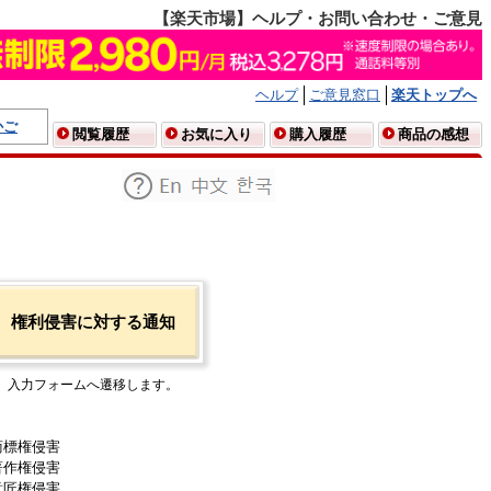
【楽天市場】ヘルプ・お問い合わせ・ご意見
ヘルプ
ご意見窓口
楽天トップへ
かご
閲覧履歴
お気に入り
購入履歴
商品の感想
権利侵害に対する通知
入力フォームへ遷移します。
商標権侵害
著作権侵害
意匠権侵害