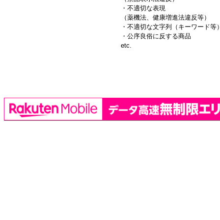
・不適切な表現
（薬機法、健康増進法違反等）
・不適切な文字列（キーワード等
・公序良俗に反する商品
etc.