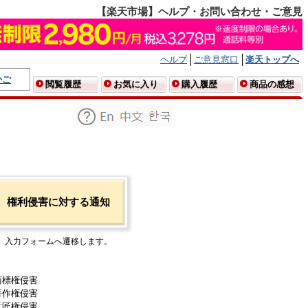
【楽天市場】ヘルプ・お問い合わせ・ご意見
ヘルプ
ご意見窓口
楽天トップへ
かご
閲覧履歴
お気に入り
購入履歴
商品の感想
権利侵害に対する通知
入力フォームへ遷移します。
商標権侵害
著作権侵害
意匠権侵害