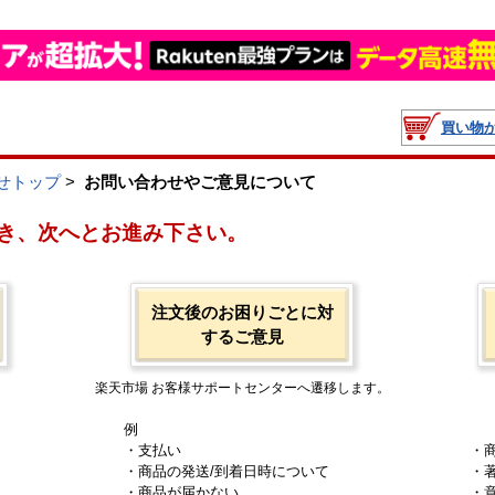
買い物
せトップ
>
お問い合わせやご意見について
き、次へとお進み下さい。
注文後のお困りごとに対
するご意見
楽天市場 お客様サポートセンターへ遷移します。
例
・支払い
・
・商品の発送/到着日時について
・
・商品が届かない
・