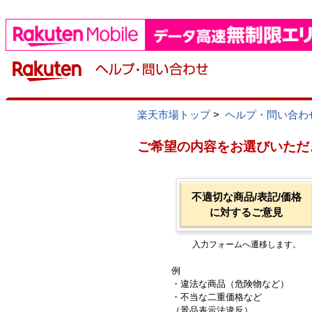
楽天市場トップ
>
ヘルプ・問い合わ
ご希望の内容をお選びいただ
不適切な商品/表記/価格
に対するご意見
入力フォームへ遷移します。
例
・違法な商品（危険物など）
・不当な二重価格など
（景品表示法違反）