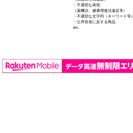
・不適切な表現
（薬機法、健康増進法違反等）
・不適切な文字列（キーワード等
・公序良俗に反する商品
etc.