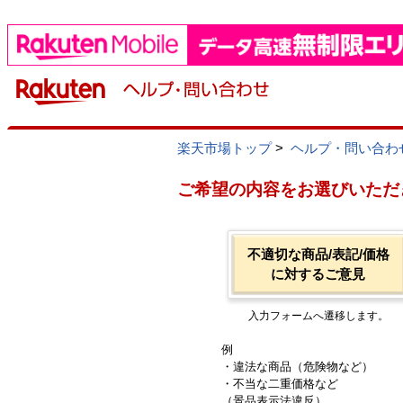
楽天市場トップ
>
ヘルプ・問い合わ
ご希望の内容をお選びいただ
不適切な商品/表記/価格
に対するご意見
入力フォームへ遷移します。
例
・違法な商品（危険物など）
・不当な二重価格など
（景品表示法違反）