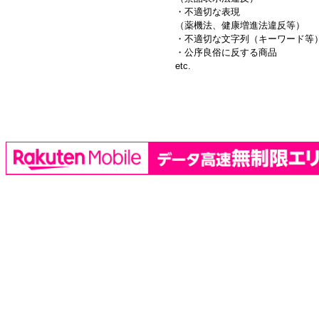
・不適切な表現
（薬機法、健康増進法違反等）
・不適切な文字列（キーワード等
・公序良俗に反する商品
etc.