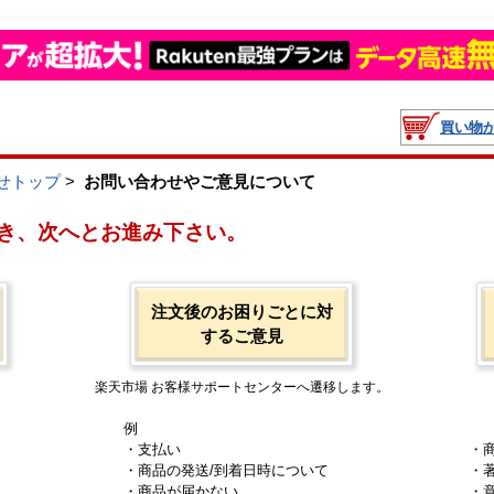
買い物
せトップ
>
お問い合わせやご意見について
き、次へとお進み下さい。
注文後のお困りごとに対
するご意見
楽天市場 お客様サポートセンターへ遷移します。
例
・支払い
・
・商品の発送/到着日時について
・
・商品が届かない
・