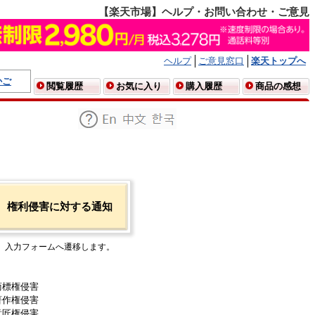
【楽天市場】ヘルプ・お問い合わせ・ご意見
ヘルプ
ご意見窓口
楽天トップへ
かご
閲覧履歴
お気に入り
購入履歴
商品の感想
権利侵害に対する通知
入力フォームへ遷移します。
商標権侵害
著作権侵害
意匠権侵害