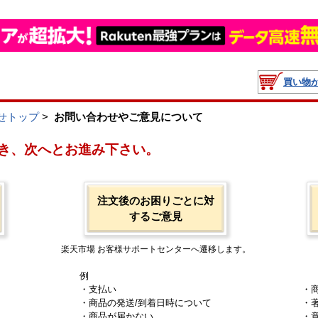
買い物
せトップ
>
お問い合わせやご意見について
き、次へとお進み下さい。
注文後のお困りごとに対
するご意見
楽天市場 お客様サポートセンターへ遷移します。
例
・支払い
・
・商品の発送/到着日時について
・
・商品が届かない
・