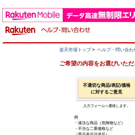
楽天市場トップ
>
ヘルプ・問い合わ
ご希望の内容をお選びいただ
不適切な商品/表記/価格
に対するご意見
入力フォームへ遷移します。
例
・違法な商品（危険物など）
・不当な二重価格など
（景品表示法違反）