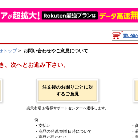
買い物
せトップ
>
お問い合わせやご意見について
き、次へとお進み下さい。
注文後のお困りごとに対
するご意見
楽天市場 お客様サポートセンターへ遷移します。
例
・支払い
・
・商品の発送/到着日時について
・
・商品が届かない
・