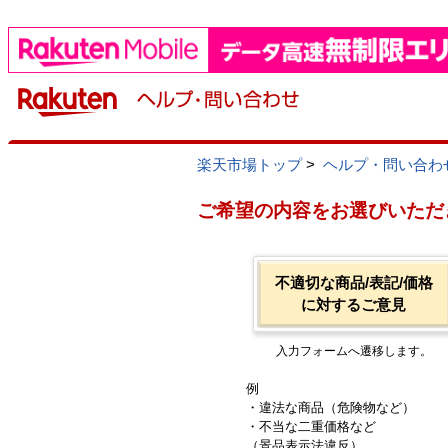
楽天市場トップ
>
ヘルプ・問い合わ
ご希望の内容をお選びいただ
不適切な商品/表記/価格
に対するご意見
入力フォームへ遷移します。
例
・違法な商品（危険物など）
・不当な二重価格など
（景品表示法違反）