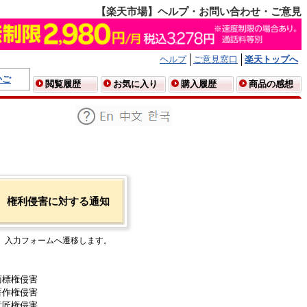
【楽天市場】ヘルプ・お問い合わせ・ご意見
ヘルプ
ご意見窓口
楽天トップへ
かご
閲覧履歴
お気に入り
購入履歴
商品の感想
権利侵害に対する通知
入力フォームへ遷移します。
商標権侵害
著作権侵害
意匠権侵害