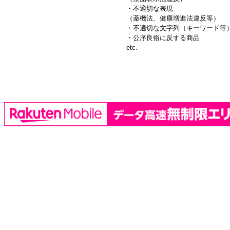
・不適切な表現
（薬機法、健康増進法違反等）
・不適切な文字列（キーワード等
・公序良俗に反する商品
etc.