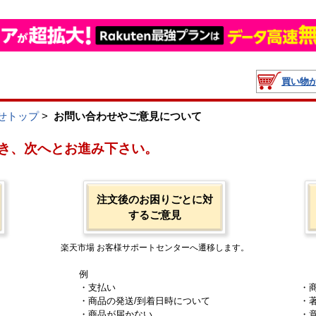
買い物
せトップ
>
お問い合わせやご意見について
き、次へとお進み下さい。
注文後のお困りごとに対
するご意見
楽天市場 お客様サポートセンターへ遷移します。
例
・支払い
・
・商品の発送/到着日時について
・
・商品が届かない
・