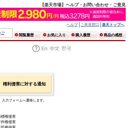
【楽天市場】ヘルプ・お問い合わせ・ご意見
ヘルプ
ご意見窓口
楽天トップへ
かご
閲覧履歴
お気に入り
購入履歴
商品の感想
権利侵害に対する通知
入力フォームへ遷移します。
商標権侵害
著作権侵害
意匠権侵害