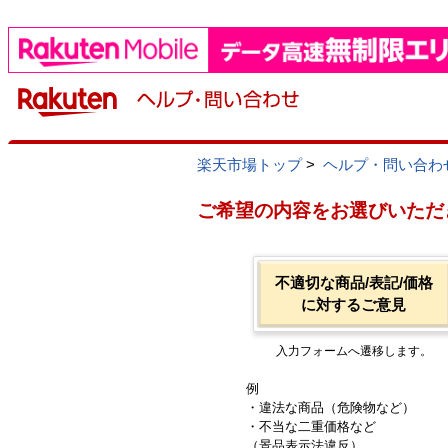
楽天市場トップ
>
ヘルプ・問い合わ
ご希望の内容をお選びいただ
不適切な商品/表記/価格
に対するご意見
入力フォームへ遷移します。
例
・違法な商品（危険物など）
・不当な二重価格など
（景品表示法違反）