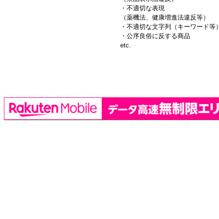
・不適切な表現
（薬機法、健康増進法違反等）
・不適切な文字列（キーワード等
・公序良俗に反する商品
etc.