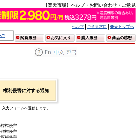
【楽天市場】ヘルプ・お問い合わせ・ご意見
ヘルプ
ご意見窓口
楽天トップへ
かご
閲覧履歴
お気に入り
購入履歴
商品の感想
権利侵害に対する通知
入力フォームへ遷移します。
商標権侵害
著作権侵害
意匠権侵害