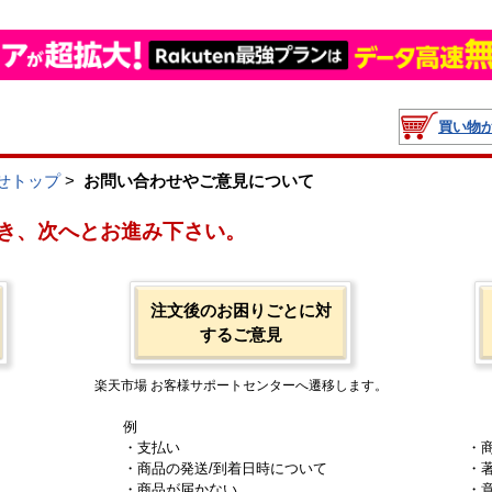
買い物
せトップ
>
お問い合わせやご意見について
き、次へとお進み下さい。
注文後のお困りごとに対
するご意見
楽天市場 お客様サポートセンターへ遷移します。
例
・支払い
・
・商品の発送/到着日時について
・
・商品が届かない
・