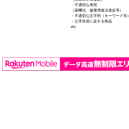
・不適切な表現
（薬機法、健康増進法違反等）
・不適切な文字列（キーワード等
・公序良俗に反する商品
etc.