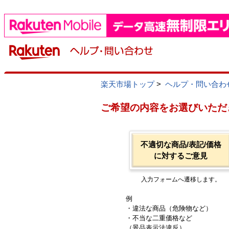
楽天市場トップ
>
ヘルプ・問い合わ
ご希望の内容をお選びいただ
不適切な商品/表記/価格
に対するご意見
入力フォームへ遷移します。
例
・違法な商品（危険物など）
・不当な二重価格など
（景品表示法違反）