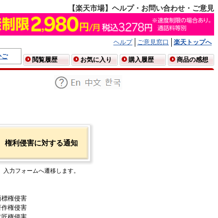
【楽天市場】ヘルプ・お問い合わせ・ご意見
ヘルプ
ご意見窓口
楽天トップへ
かご
閲覧履歴
お気に入り
購入履歴
商品の感想
権利侵害に対する通知
入力フォームへ遷移します。
商標権侵害
著作権侵害
意匠権侵害