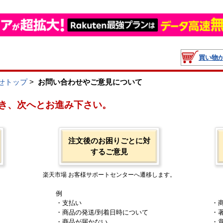
買い物
せトップ
>
お問い合わせやご意見について
き、次へとお進み下さい。
注文後のお困りごとに対
するご意見
楽天市場 お客様サポートセンターへ遷移します。
例
・支払い
・
・商品の発送/到着日時について
・
・商品が届かない
・