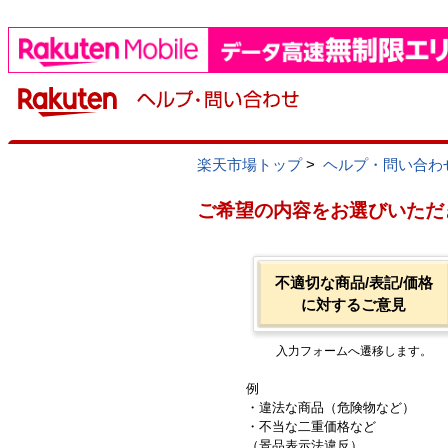
楽天市場トップ
>
ヘルプ・問い合わ
ご希望の内容をお選びいただ
不適切な商品/表記/価格
に対するご意見
入力フォームへ遷移します。
例
・違法な商品（危険物など）
・不当な二重価格など
（景品表示法違反）