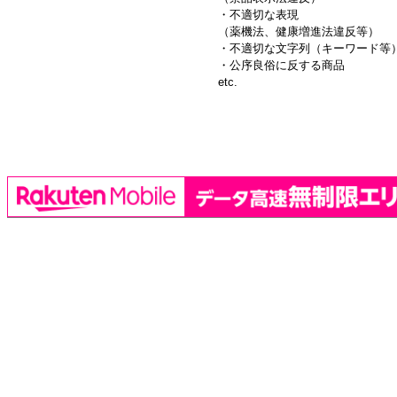
・不適切な表現
（薬機法、健康増進法違反等）
・不適切な文字列（キーワード等
・公序良俗に反する商品
etc.