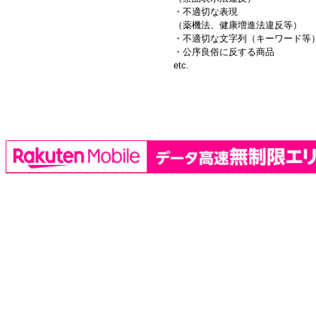
・不適切な表現
（薬機法、健康増進法違反等）
・不適切な文字列（キーワード等
・公序良俗に反する商品
etc.