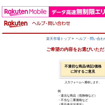
楽天市場トップ
>
ヘルプ・問い合わ
ご希望の内容をお選びいただ
不適切な商品/表記/価格
に対するご意見
入力フォームへ遷移します。
例
・違法な商品（危険物など）
・不当な二重価格など
（景品表示法違反）