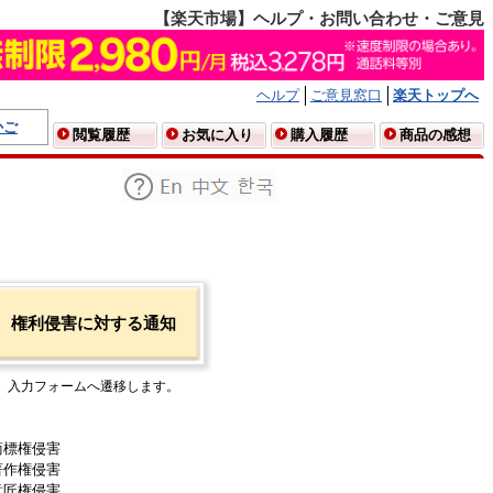
【楽天市場】ヘルプ・お問い合わせ・ご意見
ヘルプ
ご意見窓口
楽天トップへ
かご
閲覧履歴
お気に入り
購入履歴
商品の感想
権利侵害に対する通知
入力フォームへ遷移します。
商標権侵害
著作権侵害
意匠権侵害