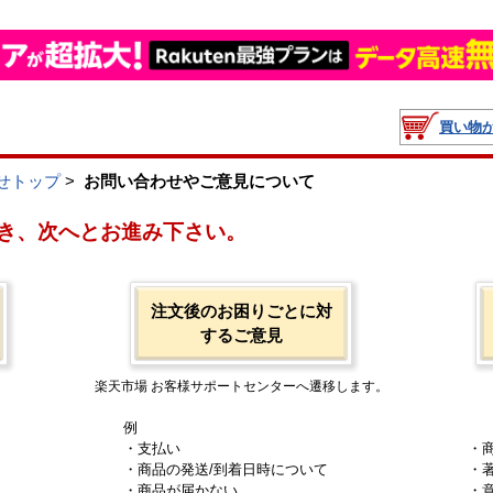
買い物
せトップ
>
お問い合わせやご意見について
き、次へとお進み下さい。
注文後のお困りごとに対
するご意見
楽天市場 お客様サポートセンターへ遷移します。
例
・支払い
・
・商品の発送/到着日時について
・
・商品が届かない
・