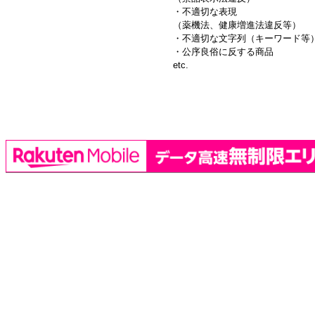
・不適切な表現
（薬機法、健康増進法違反等）
・不適切な文字列（キーワード等
・公序良俗に反する商品
etc.