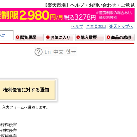
【楽天市場】ヘルプ・お問い合わせ・ご意見
ヘルプ
ご意見窓口
楽天トップへ
かご
閲覧履歴
お気に入り
購入履歴
商品の感想
権利侵害に対する通知
入力フォームへ遷移します。
商標権侵害
著作権侵害
意匠権侵害