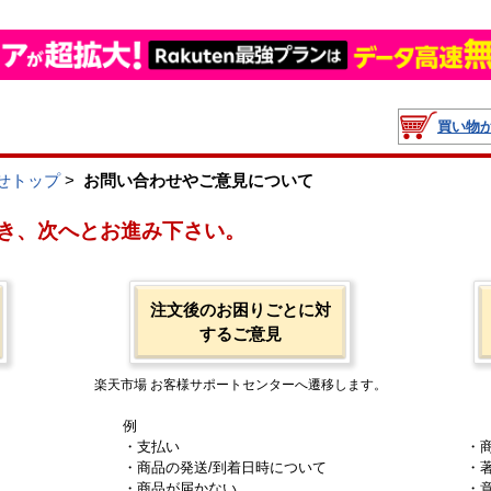
買い物
せトップ
>
お問い合わせやご意見について
き、次へとお進み下さい。
注文後のお困りごとに対
するご意見
楽天市場 お客様サポートセンターへ遷移します。
例
・支払い
・
・商品の発送/到着日時について
・
・商品が届かない
・