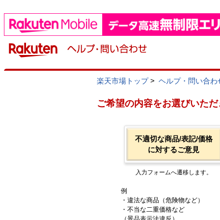
楽天市場トップ
>
ヘルプ・問い合わ
ご希望の内容をお選びいただ
不適切な商品/表記/価格
に対するご意見
入力フォームへ遷移します。
例
・違法な商品（危険物など）
・不当な二重価格など
（景品表示法違反）