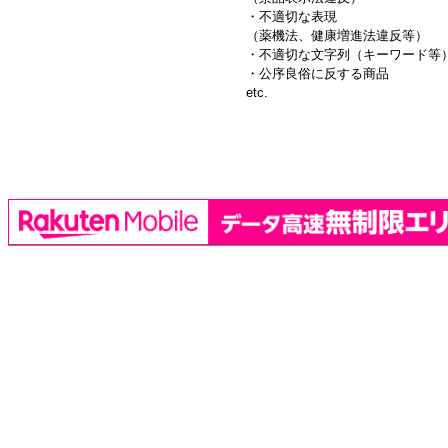
・不適切な表現
（薬機法、健康増進法違反等）
・不適切な文字列（キーワード等
・公序良俗に反する商品
etc.