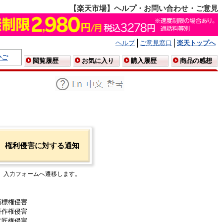
【楽天市場】ヘルプ・お問い合わせ・ご意見
ヘルプ
ご意見窓口
楽天トップへ
かご
閲覧履歴
お気に入り
購入履歴
商品の感想
権利侵害に対する通知
入力フォームへ遷移します。
商標権侵害
著作権侵害
意匠権侵害