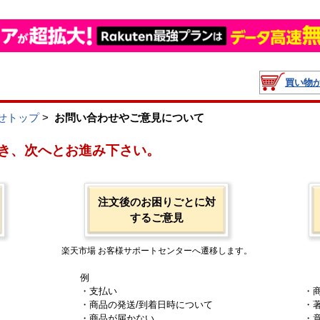
買い物
せトップ
>
お問い合わせやご意見について
き、次へとお進み下さい。
注文後のお困りごとに対
するご意見
楽天市場 お客様サポートセンターへ遷移します。
例
・支払い
・
・商品の発送/到着日時について
・
・商品が届かない
・