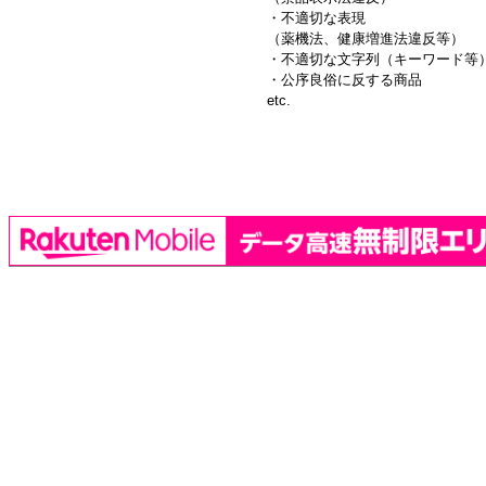
・不適切な表現
（薬機法、健康増進法違反等）
・不適切な文字列（キーワード等
・公序良俗に反する商品
etc.