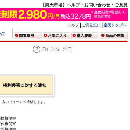
【楽天市場】ヘルプ・お問い合わせ・ご意見
ヘルプ
ご意見窓口
楽天トップへ
かご
閲覧履歴
お気に入り
購入履歴
商品の感想
権利侵害に対する通知
入力フォームへ遷移します。
商標権侵害
著作権侵害
意匠権侵害