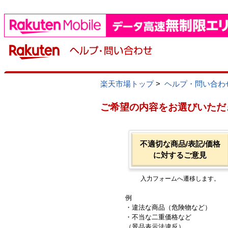
楽天市場トップ
>
ヘルプ・問い合わ
ご希望の内容をお選びいただ
不適切な商品/表記/価格
に対するご意見
入力フォームへ遷移します。
例
・違法な商品（危険物など）
・不当な二重価格など
（景品表示法違反）