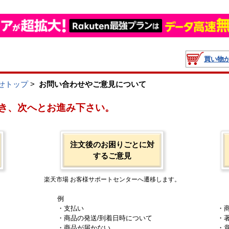
買い物
せトップ
>
お問い合わせやご意見について
き、次へとお進み下さい。
注文後のお困りごとに対
するご意見
楽天市場 お客様サポートセンターへ遷移します。
例
・支払い
・
・商品の発送/到着日時について
・
・商品が届かない
・