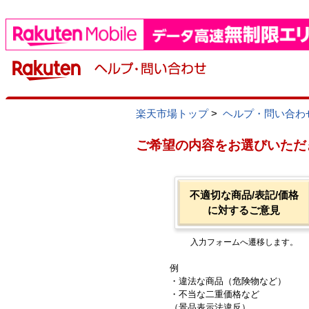
楽天市場トップ
>
ヘルプ・問い合わ
ご希望の内容をお選びいただ
不適切な商品/表記/価格
に対するご意見
入力フォームへ遷移します。
例
・違法な商品（危険物など）
・不当な二重価格など
（景品表示法違反）