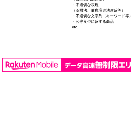
・不適切な表現
（薬機法、健康増進法違反等）
・不適切な文字列（キーワード等
・公序良俗に反する商品
etc.