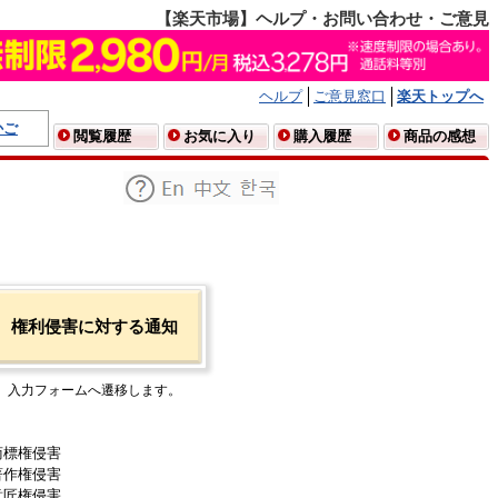
【楽天市場】ヘルプ・お問い合わせ・ご意見
ヘルプ
ご意見窓口
楽天トップへ
かご
閲覧履歴
お気に入り
購入履歴
商品の感想
権利侵害に対する通知
入力フォームへ遷移します。
商標権侵害
著作権侵害
意匠権侵害